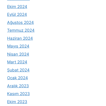
Ekim 2024
Eylül 2024
Ağustos 2024
Temmuz 2024
Haziran 2024
Mayıs 2024
Nisan 2024
Mart 2024
Şubat 2024
Ocak 2024
Aralık 2023
Kasım 2023
Ekim 2023