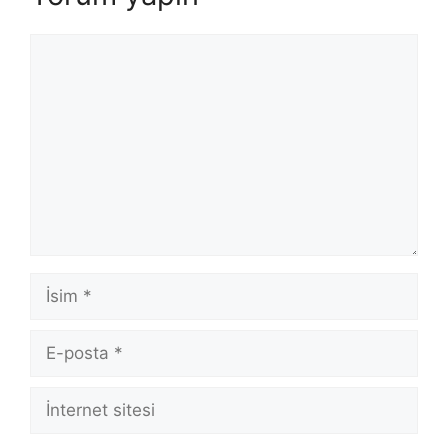
Yorum
İsim
E-
posta
İnternet
sitesi