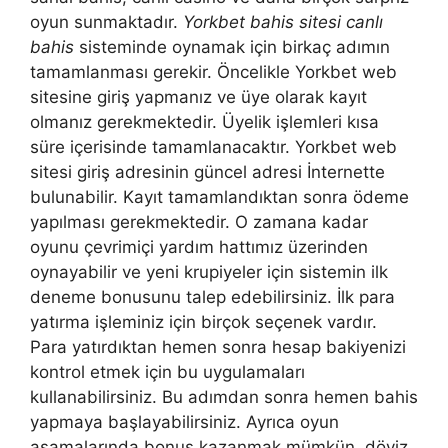
oyun sunmaktadır.
Yorkbet bahis sitesi canlı
bahis
sisteminde oynamak için birkaç adımın
tamamlanması gerekir. Öncelikle Yorkbet web
sitesine giriş yapmanız ve üye olarak kayıt
olmanız gerekmektedir. Üyelik işlemleri kısa
süre içerisinde tamamlanacaktır. Yorkbet web
sitesi giriş adresinin güncel adresi İnternette
bulunabilir. Kayıt tamamlandıktan sonra ödeme
yapılması gerekmektedir. O zamana kadar
oyunu çevrimiçi yardım hattımız üzerinden
oynayabilir ve yeni krupiyeler için sistemin ilk
deneme bonusunu talep edebilirsiniz. İlk para
yatırma işleminiz için birçok seçenek vardır.
Para yatırdıktan hemen sonra hesap bakiyenizi
kontrol etmek için bu uygulamaları
kullanabilirsiniz. Bu adımdan sonra hemen bahis
yapmaya başlayabilirsiniz. Ayrıca oyun
aşamalarında bonus kazanmak mümkün, döviz