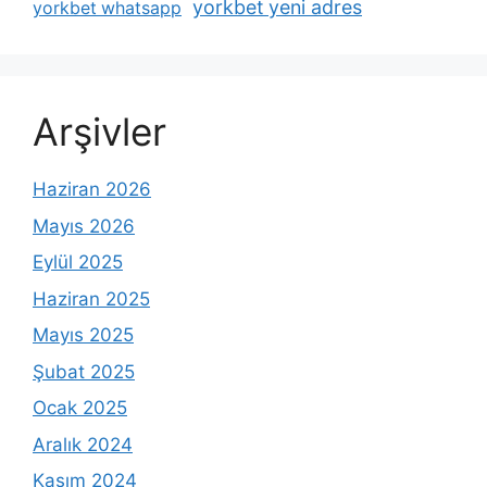
yorkbet yeni adres
yorkbet whatsapp
Arşivler
Haziran 2026
Mayıs 2026
Eylül 2025
Haziran 2025
Mayıs 2025
Şubat 2025
Ocak 2025
Aralık 2024
Kasım 2024