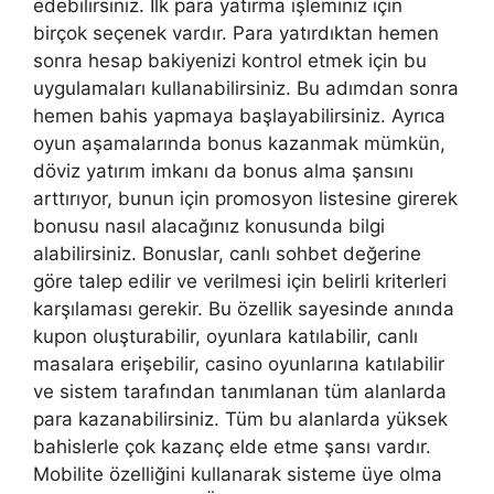
edebilirsiniz. İlk para yatırma işleminiz için
birçok seçenek vardır. Para yatırdıktan hemen
sonra hesap bakiyenizi kontrol etmek için bu
uygulamaları kullanabilirsiniz. Bu adımdan sonra
hemen bahis yapmaya başlayabilirsiniz. Ayrıca
oyun aşamalarında bonus kazanmak mümkün,
döviz yatırım imkanı da bonus alma şansını
arttırıyor, bunun için promosyon listesine girerek
bonusu nasıl alacağınız konusunda bilgi
alabilirsiniz. Bonuslar, canlı sohbet değerine
göre talep edilir ve verilmesi için belirli kriterleri
karşılaması gerekir. Bu özellik sayesinde anında
kupon oluşturabilir, oyunlara katılabilir, canlı
masalara erişebilir, casino oyunlarına katılabilir
ve sistem tarafından tanımlanan tüm alanlarda
para kazanabilirsiniz. Tüm bu alanlarda yüksek
bahislerle çok kazanç elde etme şansı vardır.
Mobilite özelliğini kullanarak sisteme üye olma