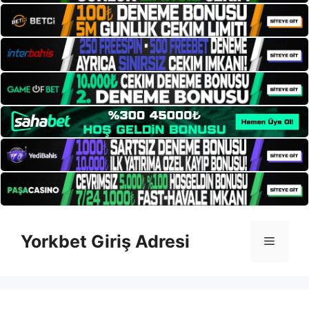
İçeriğe
atla
Yorkbet Giriş Adresi
Menü