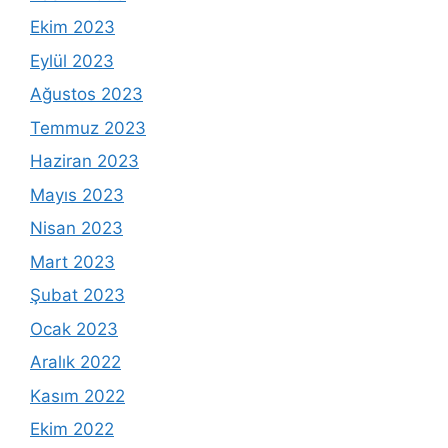
Ekim 2023
Eylül 2023
Ağustos 2023
Temmuz 2023
Haziran 2023
Mayıs 2023
Nisan 2023
Mart 2023
Şubat 2023
Ocak 2023
Aralık 2022
Kasım 2022
Ekim 2022