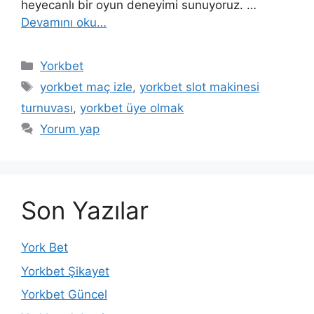
heyecanlı bir oyun deneyimi sunuyoruz. …
Devamını oku…
Kategoriler
Yorkbet
Etiketler
yorkbet maç izle
,
yorkbet slot makinesi
turnuvası
,
yorkbet üye olmak
Yorum yap
Son Yazılar
York Bet
Yorkbet Şikayet
Yorkbet Güncel