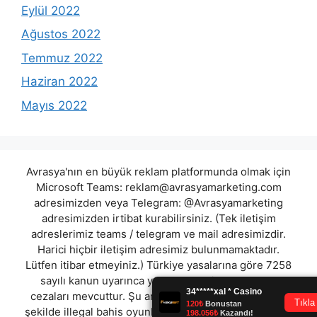
Eylül 2022
Ağustos 2022
Temmuz 2022
Haziran 2022
Mayıs 2022
Avrasya'nın en büyük reklam platformunda olmak için
Microsoft Teams:
reklam@avrasyamarketing.com
adresimizden veya Telegram: @Avrasyamarketing
adresimizden irtibat kurabilirsiniz. (Tek iletişim
adreslerimiz teams / telegram ve mail adresimizdir.
Harici hiçbir iletişim adresimiz bulunmamaktadır.
Lütfen itibar etmeyiniz.) Türkiye yasalarına göre 7258
sayılı kanun uyarınca yasa dışı bahis oynamanın
cezaları mevcuttur. Şu an bulunduğunuz site hiç bir
şekilde illegal bahis oyunları oynatmıyor ve oynamaya