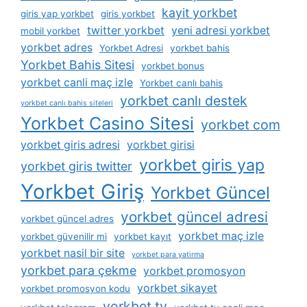
kayit yorkbet
giris yap yorkbet
giris yorkbet
twitter yorkbet
yeni adresi yorkbet
mobil yorkbet
yorkbet adres
Yorkbet Adresi
yorkbet bahis
Yorkbet Bahis Sitesi
yorkbet bonus
yorkbet canli maç izle
Yorkbet canlı bahis
yorkbet canlı destek
yorkbet canlı bahis siteleri
Yorkbet Casino Sitesi
yorkbet com
yorkbet giris adresi
yorkbet girisi
yorkbet giris yap
yorkbet giris twitter
Yorkbet Giriş
Yorkbet Güncel
yorkbet güncel adresi
yorkbet güncel adres
yorkbet maç izle
yorkbet güvenilir mi
yorkbet kayıt
yorkbet nasil bir site
yorkbet para yatirma
yorkbet para çekme
yorkbet promosyon
yorkbet sikayet
yorkbet promosyon kodu
yorkbet tv