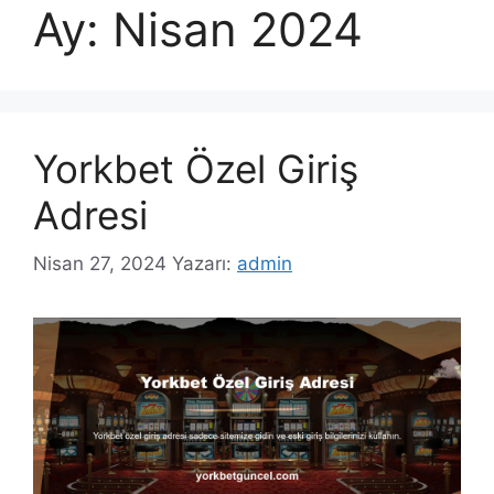
Ay:
Nisan 2024
Yorkbet Özel Giriş
Adresi
Nisan 27, 2024
Yazarı:
admin