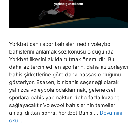
Yorkbet canlı spor bahisleri nedir voleybol
bahislerini anlamak söz konusu olduğunda
Yorkbet ilkesini akılda tutmak önemlidir. Bu,
daha az tercih edilen sporların, daha az zorlayıcı
bahis şirketlerine göre daha hassas olduğunu
gösteriyor. Esasen, bir bahis seçeneği olarak
yalnızca voleybola odaklanmak, geleneksel
sporlara bahis yapmaktan daha fazla kazanç
sağlayacaktır Voleybol bahislerinin temelleri
anlaşıldıktan sonra, Yorkbet Bahis …
Devamını
oku…