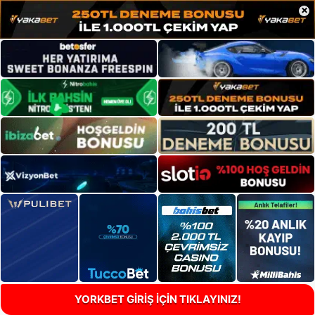
×
YORKBET GİRİŞ İÇİN TIKLAYINIZ!