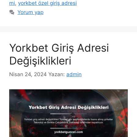
mi
,
yorkbet özel giriş adresi
Yorum yap
Yorkbet Giriş Adresi
Değişiklikleri
Nisan 24, 2024
Yazarı:
admin