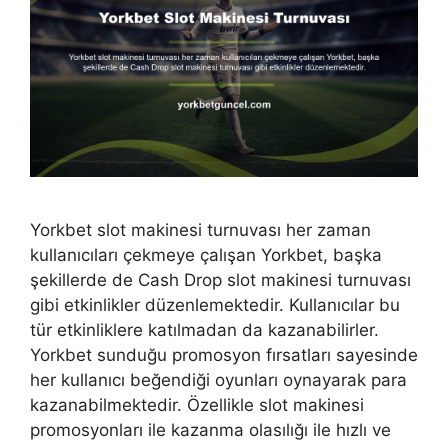
Yorkbet slot makinesi turnuvası her zaman
kullanıcıları çekmeye çalışan Yorkbet, başka
şekillerde de Cash Drop slot makinesi turnuvası
gibi etkinlikler düzenlemektedir. Kullanıcılar bu
tür etkinliklere katılmadan da kazanabilirler.
Yorkbet sunduğu promosyon fırsatları sayesinde
her kullanıcı beğendiği oyunları oynayarak para
kazanabilmektedir. Özellikle slot makinesi
promosyonları ile kazanma olasılığı ile hızlı ve