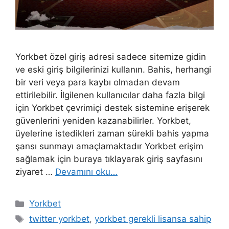
Yorkbet özel giriş adresi sadece sitemize gidin
ve eski giriş bilgilerinizi kullanın. Bahis, herhangi
bir veri veya para kaybı olmadan devam
ettirilebilir. İlgilenen kullanıcılar daha fazla bilgi
için Yorkbet çevrimiçi destek sistemine erişerek
güvenlerini yeniden kazanabilirler. Yorkbet,
üyelerine istedikleri zaman sürekli bahis yapma
şansı sunmayı amaçlamaktadır Yorkbet erişim
sağlamak için buraya tıklayarak giriş sayfasını
ziyaret …
Devamını oku…
Kategoriler
Yorkbet
Etiketler
twitter yorkbet
,
yorkbet gerekli lisansa sahip