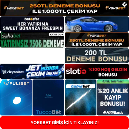
×
YORKBET GİRİŞ İÇİN TIKLAYINIZ!