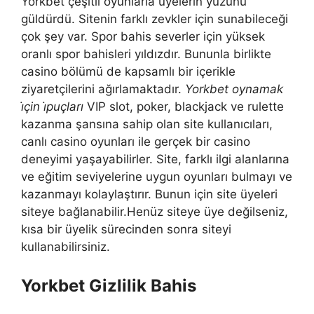
Yorkbet çeşitli oyunlarla üyelerin yüzünü
güldürdü. Sitenin farklı zevkler için sunabileceği
çok şey var. Spor bahis severler için yüksek
oranlı spor bahisleri yıldızdır. Bununla birlikte
casino bölümü de kapsamlı bir içerikle
ziyaretçilerini ağırlamaktadır.
Yorkbet oynamak
i̇çin i̇puçları
VIP slot, poker, blackjack ve rulette
kazanma şansına sahip olan site kullanıcıları,
canlı casino oyunları ile gerçek bir casino
deneyimi yaşayabilirler. Site, farklı ilgi alanlarına
ve eğitim seviyelerine uygun oyunları bulmayı ve
kazanmayı kolaylaştırır. Bunun için site üyeleri
siteye bağlanabilir.Henüz siteye üye değilseniz,
kısa bir üyelik sürecinden sonra siteyi
kullanabilirsiniz.
Yorkbet Gizlilik Bahis