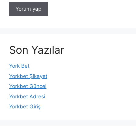
Son Yazılar
York Bet
Yorkbet Şikayet
Yorkbet Güncel
Yorkbet Adresi
Yorkbet Giriş