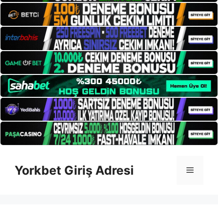
İçeriğe
atla
Yorkbet Giriş Adresi
Menü