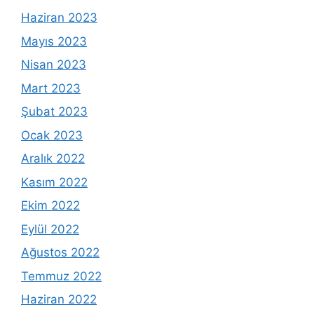
Haziran 2023
Mayıs 2023
Nisan 2023
Mart 2023
Şubat 2023
Ocak 2023
Aralık 2022
Kasım 2022
Ekim 2022
Eylül 2022
Ağustos 2022
Temmuz 2022
Haziran 2022