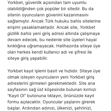
Yorkbet, güvenlik açısından tam uyumlu
olabildiğinden çok popüler bir sitedir. Bu da
sitenin oyuncuların güvenini kazanmasını
sağlamıştır. Ancak Türk hukuku bahis sitelerine
erişimi yasaklamaktadır. Ancak site,
Yorkbet
gizlilik bahis
yeni giriş adresi altında çalışmaya
devam edecek, bu nedenle site üyeleri hayal
kırıklığına uğramayacak. Halihazırda siteye üye
olan herkes kendi kullanıcı adı ve şifresi ile
siteye giriş yapabilir.
Yorkbet kayıt işlemi basit ve hızlıdır. Siteye üye
olmak isteyen oyuncuların yeni Yorkbet giriş
adreslerini girmeleri gerekmektedir. Site ana
sayfasının sağ üst köşesinde bulunan kırmızı
“Kayıt Ol” butonuna tıklayın, önünüzde kayıt
formu açılacaktır. Oyuncular yaşlarını girerek
başlar. Ardından adınızı, ülkenizi, şehrinizi,