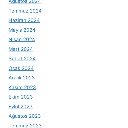
Ağustos 2024
Temmuz 2024
Haziran 2024
Mayıs 2024
Nisan 2024
Mart 2024
Şubat 2024
Ocak 2024
Aralık 2023
Kasım 2023
Ekim 2023
Eylül 2023
Ağustos 2023
Temmuz 2023