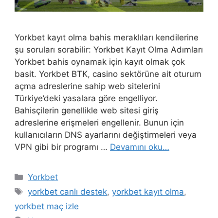
Yorkbet kayıt olma bahis meraklıları kendilerine
şu soruları sorabilir: Yorkbet Kayıt Olma Adımları
Yorkbet bahis oynamak için kayıt olmak çok
basit. Yorkbet BTK, casino sektörüne ait oturum
açma adreslerine sahip web sitelerini
Türkiye’deki yasalara göre engelliyor.
Bahisçilerin genellikle web sitesi giriş
adreslerine erişmeleri engellenir. Bunun için
kullanıcıların DNS ayarlarını değiştirmeleri veya
VPN gibi bir programı …
Devamını oku…
Kategoriler
Yorkbet
Etiketler
yorkbet canlı destek
,
yorkbet kayıt olma
,
yorkbet maç izle