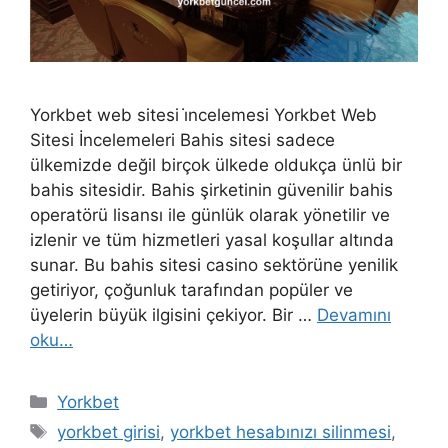
Yorkbet web sitesi i̇ncelemesi Yorkbet Web
Sitesi İncelemeleri Bahis sitesi sadece
ülkemizde değil birçok ülkede oldukça ünlü bir
bahis sitesidir. Bahis şirketinin güvenilir bahis
operatörü lisansı ile günlük olarak yönetilir ve
izlenir ve tüm hizmetleri yasal koşullar altında
sunar. Bu bahis sitesi casino sektörüne yenilik
getiriyor, çoğunluk tarafından popüler ve
üyelerin büyük ilgisini çekiyor. Bir …
Devamını
oku…
Kategoriler
Yorkbet
Etiketler
yorkbet girisi
,
yorkbet hesabınızı silinmesi
,