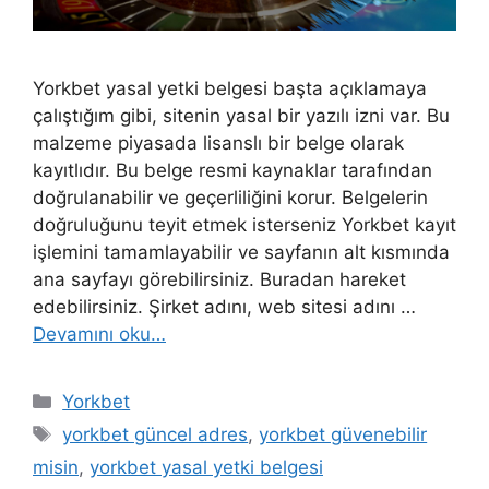
Yorkbet yasal yetki belgesi başta açıklamaya
çalıştığım gibi, sitenin yasal bir yazılı izni var. Bu
malzeme piyasada lisanslı bir belge olarak
kayıtlıdır. Bu belge resmi kaynaklar tarafından
doğrulanabilir ve geçerliliğini korur. Belgelerin
doğruluğunu teyit etmek isterseniz Yorkbet kayıt
işlemini tamamlayabilir ve sayfanın alt kısmında
ana sayfayı görebilirsiniz. Buradan hareket
edebilirsiniz. Şirket adını, web sitesi adını …
Devamını oku…
Kategoriler
Yorkbet
Etiketler
yorkbet güncel adres
,
yorkbet güvenebilir
misin
,
yorkbet yasal yetki belgesi