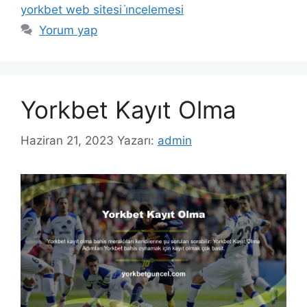
yorkbet web sitesi i̇ncelemesi
Yorum yap
Yorkbet Kayıt Olma
Haziran 21, 2023
Yazarı:
admin