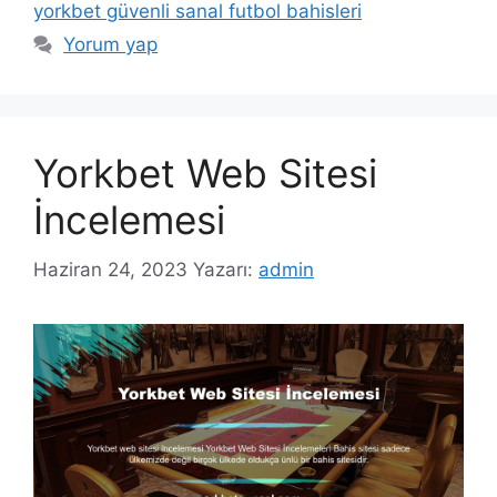
yorkbet güvenli sanal futbol bahisleri
Yorum yap
Yorkbet Web Sitesi
İncelemesi
Haziran 24, 2023
Yazarı:
admin