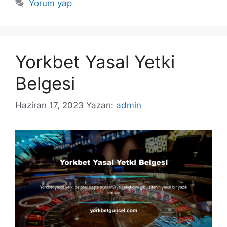
Yorum yap
Yorkbet Yasal Yetki
Belgesi
Haziran 17, 2023
Yazarı:
admin