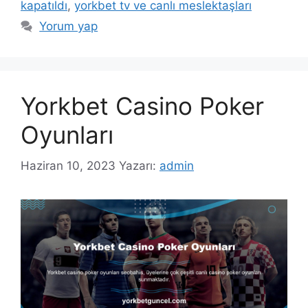
kapatıldı
,
yorkbet tv ve canlı meslektaşları
Yorum yap
Yorkbet Casino Poker
Oyunları
Haziran 10, 2023
Yazarı:
admin