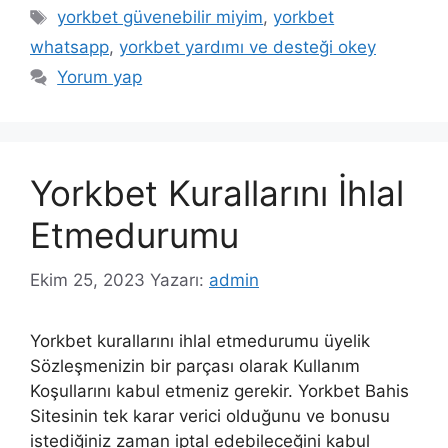
Etiketler
yorkbet güvenebilir miyim
,
yorkbet
whatsapp
,
yorkbet yardımı ve desteği okey
Yorum yap
Yorkbet Kurallarını İhlal
Etmedurumu
Ekim 25, 2023
Yazarı:
admin
Yorkbet kurallarını ihlal etmedurumu üyelik
Sözleşmenizin bir parçası olarak Kullanım
Koşullarını kabul etmeniz gerekir. Yorkbet Bahis
Sitesinin tek karar verici olduğunu ve bonusu
istediğiniz zaman iptal edebileceğini kabul