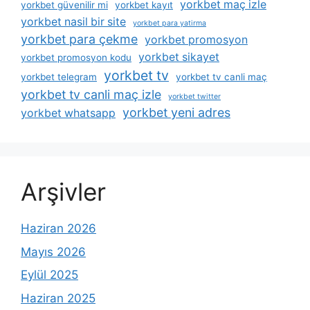
yorkbet maç izle
yorkbet güvenilir mi
yorkbet kayıt
yorkbet nasil bir site
yorkbet para yatirma
yorkbet para çekme
yorkbet promosyon
yorkbet sikayet
yorkbet promosyon kodu
yorkbet tv
yorkbet telegram
yorkbet tv canli maç
yorkbet tv canli maç izle
yorkbet twitter
yorkbet yeni adres
yorkbet whatsapp
Arşivler
Haziran 2026
Mayıs 2026
Eylül 2025
Haziran 2025