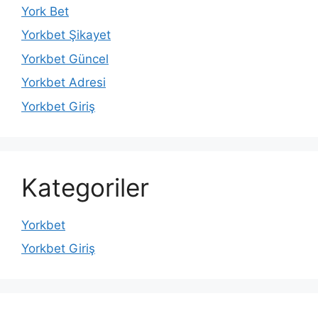
York Bet
Yorkbet Şikayet
Yorkbet Güncel
Yorkbet Adresi
Yorkbet Giriş
Kategoriler
Yorkbet
Yorkbet Giriş