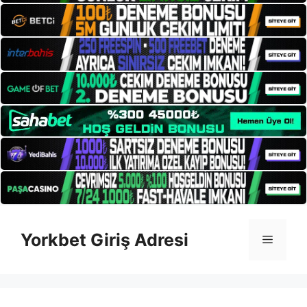
İçeriğe
atla
Yorkbet Giriş Adresi
Menü