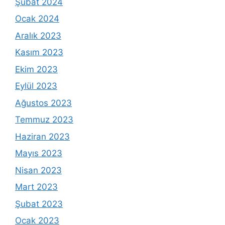
Şubat 2024
Ocak 2024
Aralık 2023
Kasım 2023
Ekim 2023
Eylül 2023
Ağustos 2023
Temmuz 2023
Haziran 2023
Mayıs 2023
Nisan 2023
Mart 2023
Şubat 2023
Ocak 2023