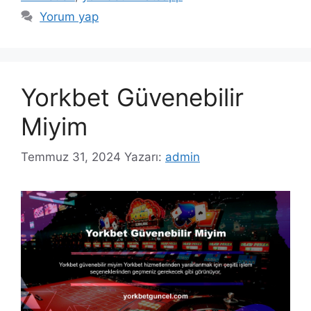
Yorum yap
Yorkbet Güvenebilir
Miyim
Temmuz 31, 2024
Yazarı:
admin