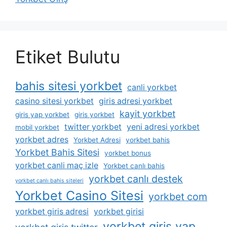
Etiket Bulutu
bahis sitesi yorkbet
canli yorkbet
casino sitesi yorkbet
giris adresi yorkbet
kayit yorkbet
giris yap yorkbet
giris yorkbet
twitter yorkbet
yeni adresi yorkbet
mobil yorkbet
yorkbet adres
Yorkbet Adresi
yorkbet bahis
Yorkbet Bahis Sitesi
yorkbet bonus
yorkbet canli maç izle
Yorkbet canlı bahis
yorkbet canlı destek
yorkbet canlı bahis siteleri
Yorkbet Casino Sitesi
yorkbet com
yorkbet giris adresi
yorkbet girisi
yorkbet giris yap