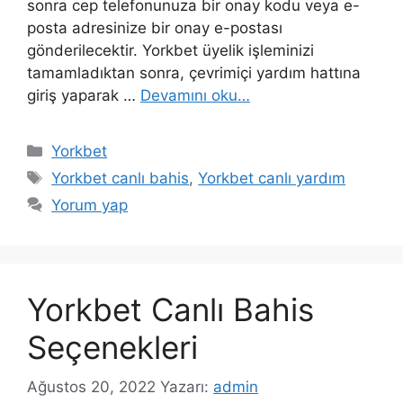
sonra cep telefonunuza bir onay kodu veya e-
posta adresinize bir onay e-postası
gönderilecektir. Yorkbet üyelik işleminizi
tamamladıktan sonra, çevrimiçi yardım hattına
giriş yaparak …
Devamını oku…
Kategoriler
Yorkbet
Etiketler
Yorkbet canlı bahis
,
Yorkbet canlı yardım
Yorum yap
Yorkbet Canlı Bahis
Seçenekleri
Ağustos 20, 2022
Yazarı:
admin