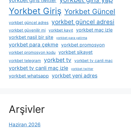
yorkbet giris twitter
Yorkbet Giriş
Yorkbet Güncel
yorkbet güncel adresi
yorkbet güncel adres
yorkbet maç izle
yorkbet güvenilir mi
yorkbet kayıt
yorkbet nasil bir site
yorkbet para yatirma
yorkbet para çekme
yorkbet promosyon
yorkbet sikayet
yorkbet promosyon kodu
yorkbet tv
yorkbet telegram
yorkbet tv canli maç
yorkbet tv canli maç izle
yorkbet twitter
yorkbet yeni adres
yorkbet whatsapp
Arşivler
Haziran 2026