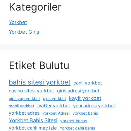
Kategoriler
Yorkbet
Yorkbet Giriş
Etiket Bulutu
bahis sitesi yorkbet
canli yorkbet
casino sitesi yorkbet
giris adresi yorkbet
kayit yorkbet
giris yap yorkbet
giris yorkbet
twitter yorkbet
yeni adresi yorkbet
mobil yorkbet
yorkbet adres
Yorkbet Adresi
yorkbet bahis
Yorkbet Bahis Sitesi
yorkbet bonus
yorkbet canli maç izle
Yorkbet canlı bahis