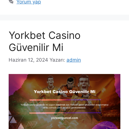
Yorum yap
Yorkbet Casino
Güvenilir Mi
Haziran 12, 2024
Yazarı:
admin