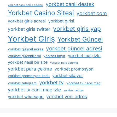
yorkbet canlı destek
yorkbet canlı bahis siteleri
Yorkbet Casino Sitesi
yorkbet com
yorkbet giris adresi
yorkbet girisi
yorkbet giris yap
yorkbet giris twitter
Yorkbet Giriş
Yorkbet Güncel
yorkbet güncel adresi
yorkbet güncel adres
yorkbet maç izle
yorkbet güvenilir mi
yorkbet kayıt
yorkbet nasil bir site
yorkbet para yatirma
yorkbet para çekme
yorkbet promosyon
yorkbet sikayet
yorkbet promosyon kodu
yorkbet tv
yorkbet telegram
yorkbet tv canli maç
yorkbet tv canli maç izle
yorkbet twitter
yorkbet yeni adres
yorkbet whatsapp