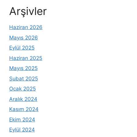
Arşivler
Haziran 2026
Mayıs 2026
Eylül 2025
Haziran 2025
Mayıs 2025
Şubat 2025
Ocak 2025
Aralık 2024
Kasım 2024
Ekim 2024
Eylül 2024