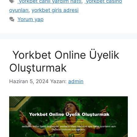
yorkbet canlı yardım hattı
,
yorkbet casino
oyunları
,
yorkbet giris adresi
Yorum yap
Yorkbet Online Üyelik
Oluşturmak
Haziran 5, 2024
Yazarı:
admin