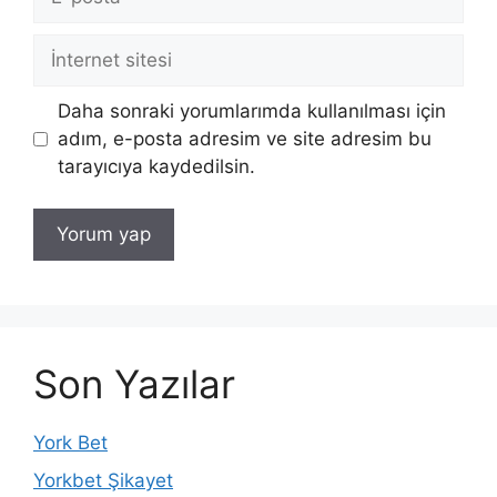
posta
İnternet
sitesi
Daha sonraki yorumlarımda kullanılması için
adım, e-posta adresim ve site adresim bu
tarayıcıya kaydedilsin.
Son Yazılar
York Bet
Yorkbet Şikayet