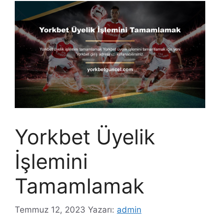
Yorkbet Üyelik
İşlemini
Tamamlamak
Temmuz 12, 2023
Yazarı:
admin