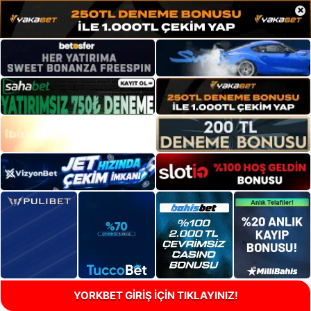
×
YORKBET GİRİŞ İÇİN TIKLAYINIZ!