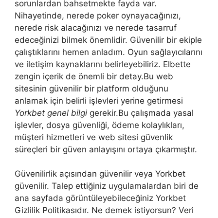
sorunlardan bahsetmekte fayda var.
Nihayetinde, nerede poker oynayacağınızı,
nerede risk alacağınızı ve nerede tasarruf
edeceğinizi bilmek önemlidir. Güvenilir bir ekiple
çalıştıklarını hemen anladım. Oyun sağlayıcılarını
ve iletişim kaynaklarını belirleyebiliriz. Elbette
zengin içerik de önemli bir detay.Bu web
sitesinin güvenilir bir platform olduğunu
anlamak için belirli işlevleri yerine getirmesi
Yorkbet genel bilgi
gerekir.Bu çalışmada yasal
işlevler, dosya güvenliği, ödeme kolaylıkları,
müşteri hizmetleri ve web sitesi güvenlik
süreçleri bir güven anlayışını ortaya çıkarmıştır.
Güvenilirlik açısından güvenilir veya Yorkbet
güvenilir. Talep ettiğiniz uygulamalardan biri de
ana sayfada görüntüleyebileceğiniz Yorkbet
Gizlilik Politikasıdır. Ne demek istiyorsun? Veri