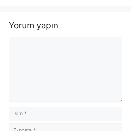
Yorum yapın
Yorum
İsim
E-