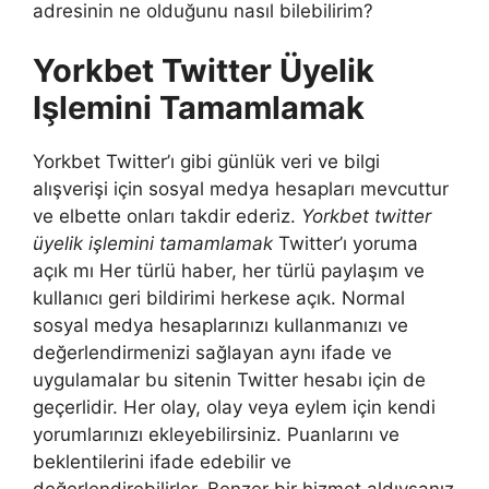
adresinin ne olduğunu nasıl bilebilirim?
Yorkbet Twitter Üyelik
Işlemini Tamamlamak
Yorkbet Twitter’ı gibi günlük veri ve bilgi
alışverişi için sosyal medya hesapları mevcuttur
ve elbette onları takdir ederiz.
Yorkbet twitter
üyelik işlemini tamamlamak
Twitter’ı yoruma
açık mı Her türlü haber, her türlü paylaşım ve
kullanıcı geri bildirimi herkese açık. Normal
sosyal medya hesaplarınızı kullanmanızı ve
değerlendirmenizi sağlayan aynı ifade ve
uygulamalar bu sitenin Twitter hesabı için de
geçerlidir. Her olay, olay veya eylem için kendi
yorumlarınızı ekleyebilirsiniz. Puanlarını ve
beklentilerini ifade edebilir ve