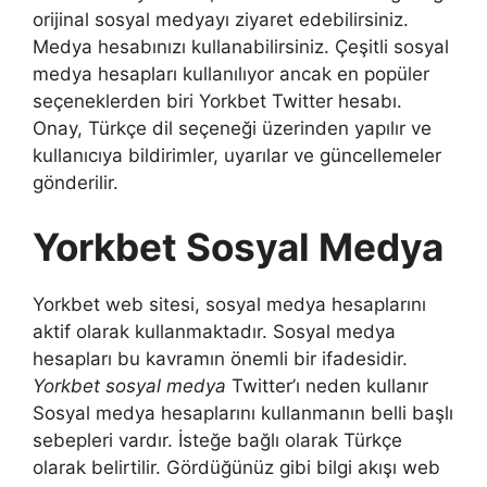
orijinal sosyal medyayı ziyaret edebilirsiniz.
Medya hesabınızı kullanabilirsiniz. Çeşitli sosyal
medya hesapları kullanılıyor ancak en popüler
seçeneklerden biri Yorkbet Twitter hesabı.
Onay, Türkçe dil seçeneği üzerinden yapılır ve
kullanıcıya bildirimler, uyarılar ve güncellemeler
gönderilir.
Yorkbet Sosyal Medya
Yorkbet web sitesi, sosyal medya hesaplarını
aktif olarak kullanmaktadır. Sosyal medya
hesapları bu kavramın önemli bir ifadesidir.
Yorkbet sosyal medya
Twitter’ı neden kullanır
Sosyal medya hesaplarını kullanmanın belli başlı
sebepleri vardır. İsteğe bağlı olarak Türkçe
olarak belirtilir. Gördüğünüz gibi bilgi akışı web