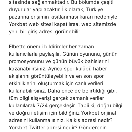
sitesinde sağlanmaktadır. Bu bölümde çeşitli
duyurular yapılacaktır. İlk olarak, Türkiye
pazarına erişimin kısıtlanması kararı nedeniyle
Yorkbet web sitesi kapatılırsa, web sitemizde
yeni bir giriş adresi görünebilir.
Elbette önemli bildirimler her zaman
kullanıcılarla paylaşılır. Günün oyununu, günün
promosyonunu ve günün büyük bahislerini
kazanabilirsiniz. Ayrıca spor kulübü haber
akışlarını görüntüleyebilir ve en son spor
etkinliklerini oluşturmak için canlı verileri
kullanabilirsiniz. Daha önce de belirtildiği gibi,
tüm bilgi alışverişi gerçek zamanlı veriler
kullanılarak 7/24 gerçekleşir. Tabii ki, doğru bilgi
ve doğru iletişim için bildiğiniz Yorkbet orijinal
adresini kullanmalısınız. Kalkış adresi nedir?
Yorkbet Twitter adresi nedir? Gönderenin