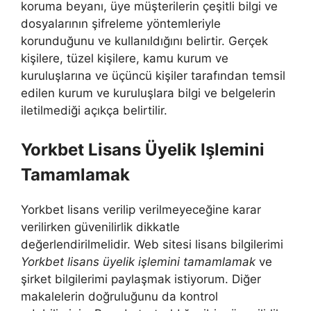
koruma beyanı, üye müşterilerin çeşitli bilgi ve
dosyalarının şifreleme yöntemleriyle
korunduğunu ve kullanıldığını belirtir. Gerçek
kişilere, tüzel kişilere, kamu kurum ve
kuruluşlarına ve üçüncü kişiler tarafından temsil
edilen kurum ve kuruluşlara bilgi ve belgelerin
iletilmediği açıkça belirtilir.
Yorkbet Lisans Üyelik Işlemini
Tamamlamak
Yorkbet lisans verilip verilmeyeceğine karar
verilirken güvenilirlik dikkatle
değerlendirilmelidir. Web sitesi lisans bilgilerimi
Yorkbet lisans üyelik işlemini tamamlamak
ve
şirket bilgilerimi paylaşmak istiyorum. Diğer
makalelerin doğruluğunu da kontrol