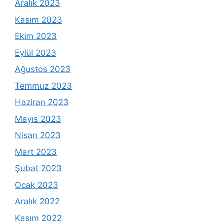
Aralık 2023
Kasım 2023
Ekim 2023
Eylül 2023
Ağustos 2023
Temmuz 2023
Haziran 2023
Mayıs 2023
Nisan 2023
Mart 2023
Şubat 2023
Ocak 2023
Aralık 2022
Kasım 2022