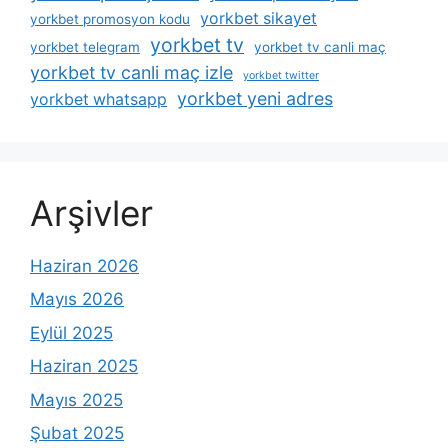
yorkbet sikayet
yorkbet promosyon kodu
yorkbet tv
yorkbet telegram
yorkbet tv canli maç
yorkbet tv canli maç izle
yorkbet twitter
yorkbet yeni adres
yorkbet whatsapp
Arşivler
Haziran 2026
Mayıs 2026
Eylül 2025
Haziran 2025
Mayıs 2025
Şubat 2025