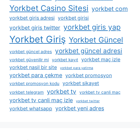
Yorkbet Casino Sitesi
yorkbet com
yorkbet giris adresi
yorkbet girisi
yorkbet giris yap
yorkbet giris twitter
Yorkbet Giriş
Yorkbet Güncel
yorkbet güncel adresi
yorkbet güncel adres
yorkbet maç izle
yorkbet güvenilir mi
yorkbet kayıt
yorkbet nasil bir site
yorkbet para yatirma
yorkbet para çekme
yorkbet promosyon
yorkbet sikayet
yorkbet promosyon kodu
yorkbet tv
yorkbet telegram
yorkbet tv canli maç
yorkbet tv canli maç izle
yorkbet twitter
yorkbet yeni adres
yorkbet whatsapp