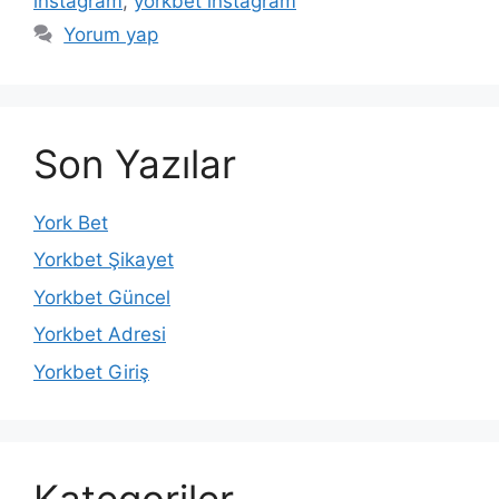
instagram
,
yorkbet instagram
Yorum yap
Son Yazılar
York Bet
Yorkbet Şikayet
Yorkbet Güncel
Yorkbet Adresi
Yorkbet Giriş
Kategoriler