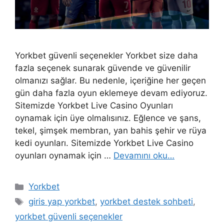
Yorkbet güvenli seçenekler Yorkbet size daha
fazla seçenek sunarak güvende ve güvenilir
olmanızı sağlar. Bu nedenle, içeriğine her geçen
gün daha fazla oyun eklemeye devam ediyoruz.
Sitemizde Yorkbet Live Casino Oyunları
oynamak için üye olmalısınız. Eğlence ve şans,
tekel, şimşek membran, yan bahis şehir ve rüya
kedi oyunları. Sitemizde Yorkbet Live Casino
oyunları oynamak için …
Devamını oku…
Kategoriler
Yorkbet
Etiketler
giris yap yorkbet
,
yorkbet destek sohbeti
,
yorkbet güvenli seçenekler