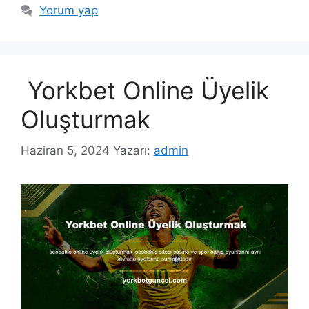
Yorum yap
Yorkbet Online Üyelik
Oluşturmak
Haziran 5, 2024
Yazarı:
admin