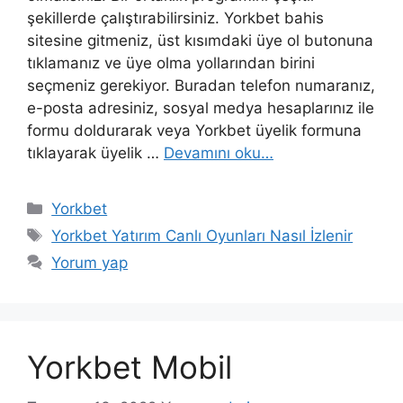
şekillerde çalıştırabilirsiniz. Yorkbet bahis
sitesine gitmeniz, üst kısımdaki üye ol butonuna
tıklamanız ve üye olma yollarından birini
seçmeniz gerekiyor. Buradan telefon numaranız,
e-posta adresiniz, sosyal medya hesaplarınız ile
formu doldurarak veya Yorkbet üyelik formuna
tıklayarak üyelik …
Devamını oku…
Kategoriler
Yorkbet
Etiketler
Yorkbet Yatırım Canlı Oyunları Nasıl İzlenir
Yorum yap
Yorkbet Mobil