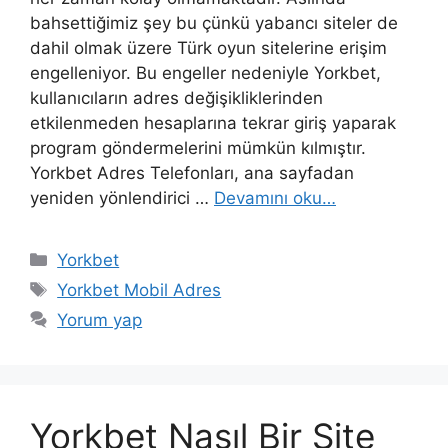
bahsettiğimiz şey bu çünkü yabancı siteler de
dahil olmak üzere Türk oyun sitelerine erişim
engelleniyor. Bu engeller nedeniyle Yorkbet,
kullanıcıların adres değişikliklerinden
etkilenmeden hesaplarına tekrar giriş yaparak
program göndermelerini mümkün kılmıştır.
Yorkbet Adres Telefonları, ana sayfadan
yeniden yönlendirici …
Devamını oku…
Kategoriler
Yorkbet
Etiketler
Yorkbet Mobil Adres
Yorum yap
Yorkbet Nasıl Bir Site