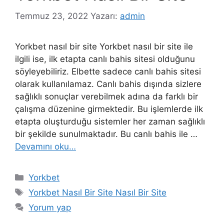
Temmuz 23, 2022
Yazarı:
admin
Yorkbet nasıl bir site Yorkbet nasıl bir site ile
ilgili ise, ilk etapta canlı bahis sitesi olduğunu
söyleyebiliriz. Elbette sadece canlı bahis sitesi
olarak kullanılamaz. Canlı bahis dışında sizlere
sağlıklı sonuçlar verebilmek adına da farklı bir
çalışma düzenine girmektedir. Bu işlemlerde ilk
etapta oluşturduğu sistemler her zaman sağlıklı
bir şekilde sunulmaktadır. Bu canlı bahis ile …
Devamını oku…
Kategoriler
Yorkbet
Etiketler
Yorkbet Nasıl Bir Site Nasıl Bir Site
Yorum yap