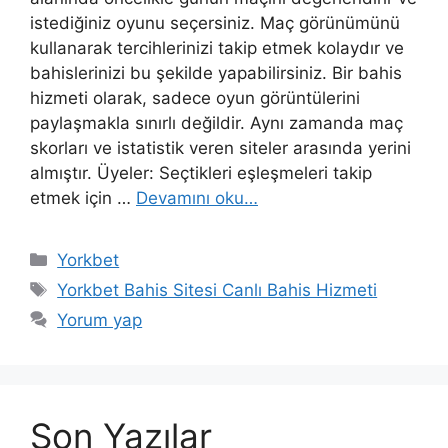
istediğiniz oyunu seçersiniz. Maç görünümünü
kullanarak tercihlerinizi takip etmek kolaydır ve
bahislerinizi bu şekilde yapabilirsiniz. Bir bahis
hizmeti olarak, sadece oyun görüntülerini
paylaşmakla sınırlı değildir. Aynı zamanda maç
skorları ve istatistik veren siteler arasında yerini
almıştır. Üyeler: Seçtikleri eşleşmeleri takip
etmek için …
Devamını oku…
Kategoriler
Yorkbet
Etiketler
Yorkbet Bahis Sitesi Canlı Bahis Hizmeti
Yorum yap
Son Yazılar