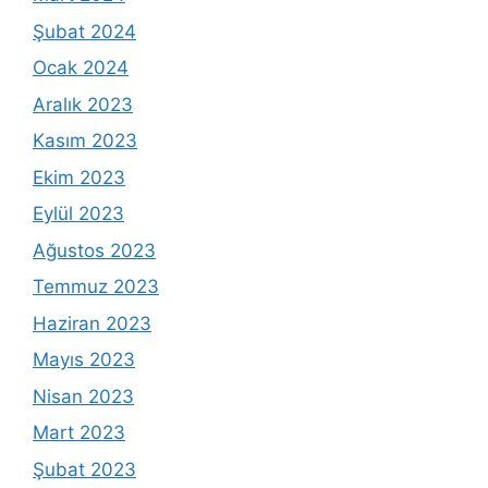
Şubat 2024
Ocak 2024
Aralık 2023
Kasım 2023
Ekim 2023
Eylül 2023
Ağustos 2023
Temmuz 2023
Haziran 2023
Mayıs 2023
Nisan 2023
Mart 2023
Şubat 2023