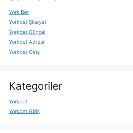
York Bet
Yorkbet Şikayet
Yorkbet Güncel
Yorkbet Adresi
Yorkbet Giriş
Kategoriler
Yorkbet
Yorkbet Giriş