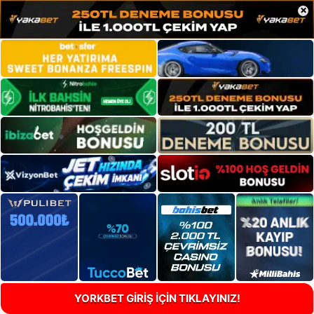
×
YORKBET GİRİŞ İÇİN TIKLAYINIZ!