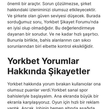
önemli bir araçtır. Sorun çözülmezse, şirket
hakkındaki izleniminizi olumsuz etkileyecektir.
Ve şirkete olan güven seviyesi düşecek. Burada
sorduğumuz soru, Yorkbet Şikayet Forumu’nda
en iyisi olup olmadığıdır. Bu değerlendirmeye
dayanan bir sorudur. Ve ne kadar hızlı şaşırtıcı.
Bununla birlikte, bahis alanlarının can sıkıcı
sorunlarından biri elbette kontrol eksikliğidir.
Yorkbet Yorumlar
Hakkında Şikayetler
Yorkbet hakkında yorum bırakan kullanıcılar ona
olumsuz puanlar verdi.Yorkbet sanal spor
bahisleriyle başlayalım. Ana ekranda büyük bir
ekranla karşılaşıyoruz. Oyun için hızlı bir reklam
yaptık. Ancak, lobinin hemen altında aşağıda