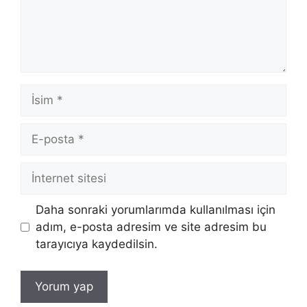
İsim
E-
posta
İnternet
sitesi
Daha sonraki yorumlarımda kullanılması için
adım, e-posta adresim ve site adresim bu
tarayıcıya kaydedilsin.