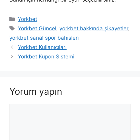
Kategoriler
Yorkbet
Etiketler
Yorkbet Güncel
,
yorkbet hakkında şikayetler
,
yorkbet sanal spor bahisleri
Yazı
Yorkbet Kullanıcıları
dolaşımı
Yorkbet Kupon Sistemi
Yorum yapın
Yorum