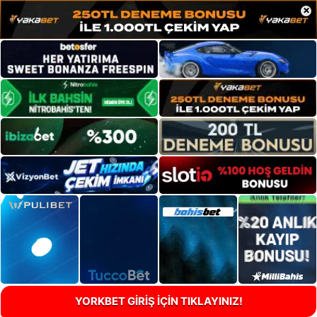
×
YORKBET GİRİŞ İÇİN TIKLAYINIZ!