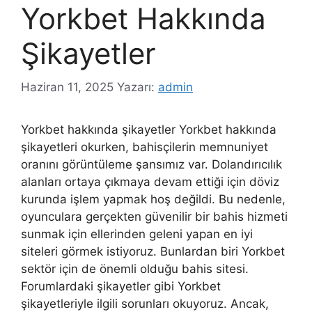
Yorkbet Hakkında
Şikayetler
Haziran 11, 2025
Yazarı:
admin
Yorkbet hakkında şikayetler Yorkbet hakkında
şikayetleri okurken, bahisçilerin memnuniyet
oranını görüntüleme şansımız var. Dolandırıcılık
alanları ortaya çıkmaya devam ettiği için döviz
kurunda işlem yapmak hoş değildi. Bu nedenle,
oyunculara gerçekten güvenilir bir bahis hizmeti
sunmak için ellerinden geleni yapan en iyi
siteleri görmek istiyoruz. Bunlardan biri Yorkbet
sektör için de önemli olduğu bahis sitesi.
Forumlardaki şikayetler gibi Yorkbet
şikayetleriyle ilgili sorunları okuyoruz. Ancak,