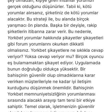
şey olmadan, kişiye giren insanlar yorumun
gerçek olduğunu düşünürler. Tabii ki, kötü
yorumlar alırsanız, şirketiniz de kötü yorumlar
alacaktır. Bu strateji ile, bu alanda birçok
yarışmacı ön planda. Başka bir deyişle, rakip
şirketlerin itibarına zarar verir. Bu nedenle,
Yorkbet yorumlar hakkında şikayetler
şikayetleri
gibi forum yorumlarını okurken dikkatli
olmalısınız. Yorkbet şikayetlere ne sıklıkla cevap
veriyor? Yoksa cevap veriyor mu? Birçok oyuncu
eş bulamamaktan şikayet ediyor. Uygulamada
bunun doğruluğu oldukça yüksektir. Bir
bahisçinin güvenilir olup olmadıklarına karar
verirken müşterileriyle ne kadar iyi iletişim
kurduğunu düşünmek önemlidir. Bahisçinin
Yorkbet memnuniyetsizliğinin yorumlanması
sırasında alacaklı arayışı tam tersi bir etkiye
sahiptir. Temel olarak, işletmenizin güvenilir