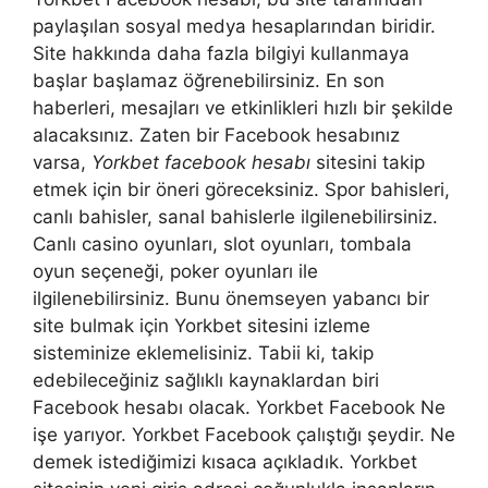
paylaşılan sosyal medya hesaplarından biridir.
Site hakkında daha fazla bilgiyi kullanmaya
başlar başlamaz öğrenebilirsiniz. En son
haberleri, mesajları ve etkinlikleri hızlı bir şekilde
alacaksınız. Zaten bir Facebook hesabınız
varsa,
Yorkbet facebook hesabı
sitesini takip
etmek için bir öneri göreceksiniz. Spor bahisleri,
canlı bahisler, sanal bahislerle ilgilenebilirsiniz.
Canlı casino oyunları, slot oyunları, tombala
oyun seçeneği, poker oyunları ile
ilgilenebilirsiniz. Bunu önemseyen yabancı bir
site bulmak için Yorkbet sitesini izleme
sisteminize eklemelisiniz. Tabii ki, takip
edebileceğiniz sağlıklı kaynaklardan biri
Facebook hesabı olacak. Yorkbet Facebook Ne
işe yarıyor. Yorkbet Facebook çalıştığı şeydir. Ne
demek istediğimizi kısaca açıkladık. Yorkbet