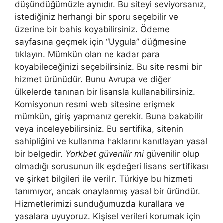
düşündüğümüzle aynıdır. Bu siteyi seviyorsanız,
istediğiniz herhangi bir sporu seçebilir ve
üzerine bir bahis koyabilirsiniz. Ödeme
sayfasına geçmek için “Uygula” düğmesine
tıklayın. Mümkün olan ne kadar para
koyabileceğinizi seçebilirsiniz. Bu site resmi bir
hizmet ürünüdür. Bunu Avrupa ve diğer
ülkelerde tanınan bir lisansla kullanabilirsiniz.
Komisyonun resmi web sitesine erişmek
mümkün, giriş yapmanız gerekir. Buna bakabilir
veya inceleyebilirsiniz. Bu sertifika, sitenin
sahipliğini ve kullanma haklarını kanıtlayan yasal
bir belgedir.
Yorkbet güvenilir mi
güvenilir olup
olmadığı sorusunun ilk eşdeğeri lisans sertifikası
ve şirket bilgileri ile verilir. Türkiye bu hizmeti
tanımıyor, ancak onaylanmış yasal bir üründür.
Hizmetlerimizi sunduğumuzda kurallara ve
yasalara uyuyoruz. Kişisel verileri korumak için