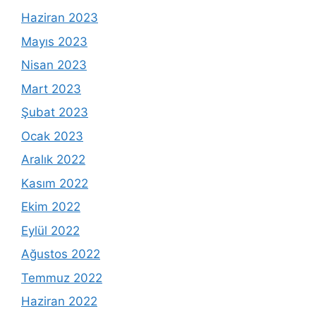
Haziran 2023
Mayıs 2023
Nisan 2023
Mart 2023
Şubat 2023
Ocak 2023
Aralık 2022
Kasım 2022
Ekim 2022
Eylül 2022
Ağustos 2022
Temmuz 2022
Haziran 2022