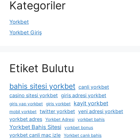
Kategoriler
Yorkbet
Yorkbet Giriş
Etiket Bulutu
bahis sitesi yorkbet
canli yorkbet
casino sitesi yorkbet
giris adresi yorkbet
kayit yorkbet
giris yap yorkbet
giris yorkbet
twitter yorkbet
yeni adresi yorkbet
mobil yorkbet
yorkbet adres
Yorkbet Adresi
yorkbet bahis
Yorkbet Bahis Sitesi
yorkbet bonus
yorkbet canli maç izle
Yorkbet canlı bahis