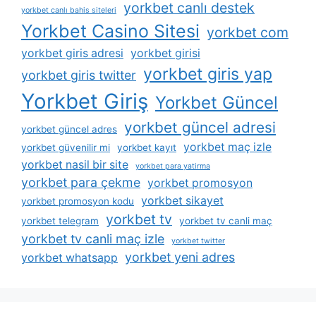
yorkbet canlı destek
yorkbet canlı bahis siteleri
Yorkbet Casino Sitesi
yorkbet com
yorkbet giris adresi
yorkbet girisi
yorkbet giris yap
yorkbet giris twitter
Yorkbet Giriş
Yorkbet Güncel
yorkbet güncel adresi
yorkbet güncel adres
yorkbet maç izle
yorkbet güvenilir mi
yorkbet kayıt
yorkbet nasil bir site
yorkbet para yatirma
yorkbet para çekme
yorkbet promosyon
yorkbet sikayet
yorkbet promosyon kodu
yorkbet tv
yorkbet telegram
yorkbet tv canli maç
yorkbet tv canli maç izle
yorkbet twitter
yorkbet yeni adres
yorkbet whatsapp