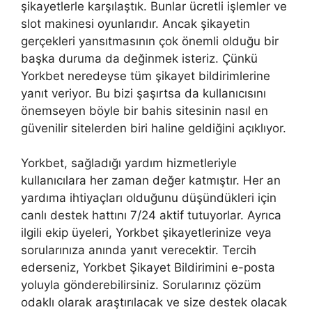
şikayetlerle karşılaştık. Bunlar ücretli işlemler ve
slot makinesi oyunlarıdır. Ancak şikayetin
gerçekleri yansıtmasının çok önemli olduğu bir
başka duruma da değinmek isteriz. Çünkü
Yorkbet neredeyse tüm şikayet bildirimlerine
yanıt veriyor. Bu bizi şaşırtsa da kullanıcısını
önemseyen böyle bir bahis sitesinin nasıl en
güvenilir sitelerden biri haline geldiğini açıklıyor.
Yorkbet, sağladığı yardım hizmetleriyle
kullanıcılara her zaman değer katmıştır. Her an
yardıma ihtiyaçları olduğunu düşündükleri için
canlı destek hattını 7/24 aktif tutuyorlar. Ayrıca
ilgili ekip üyeleri, Yorkbet şikayetlerinize veya
sorularınıza anında yanıt verecektir. Tercih
ederseniz, Yorkbet Şikayet Bildirimini e-posta
yoluyla gönderebilirsiniz. Sorularınız çözüm
odaklı olarak araştırılacak ve size destek olacak