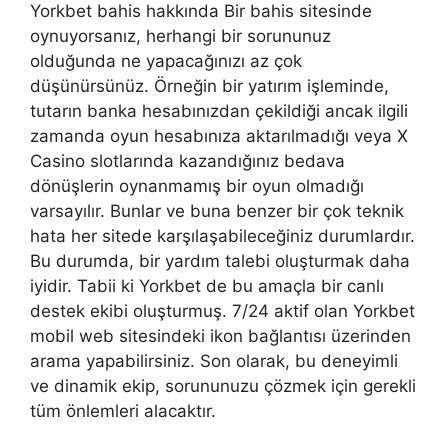
Yorkbet bahis hakkında Bir bahis sitesinde
oynuyorsanız, herhangi bir sorununuz
olduğunda ne yapacağınızı az çok
düşünürsünüz. Örneğin bir yatırım işleminde,
tutarın banka hesabınızdan çekildiği ancak ilgili
zamanda oyun hesabınıza aktarılmadığı veya X
Casino slotlarında kazandığınız bedava
dönüşlerin oynanmamış bir oyun olmadığı
varsayılır. Bunlar ve buna benzer bir çok teknik
hata her sitede karşılaşabileceğiniz durumlardır.
Bu durumda, bir yardım talebi oluşturmak daha
iyidir. Tabii ki Yorkbet de bu amaçla bir canlı
destek ekibi oluşturmuş. 7/24 aktif olan Yorkbet
mobil web sitesindeki ikon bağlantısı üzerinden
arama yapabilirsiniz. Son olarak, bu deneyimli
ve dinamik ekip, sorununuzu çözmek için gerekli
tüm önlemleri alacaktır.