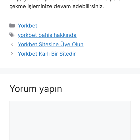
çekme işleminize devam edebilirsiniz.
Kategoriler
Yorkbet
Etiketler
yorkbet bahis hakkında
Yazı
Yorkbet Sitesine Üye Olun
dolaşımı
Yorkbet Karlı Bir Sitedir
Yorum yapın
Yorum