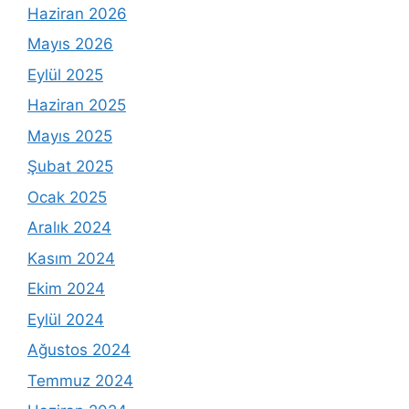
Haziran 2026
Mayıs 2026
Eylül 2025
Haziran 2025
Mayıs 2025
Şubat 2025
Ocak 2025
Aralık 2024
Kasım 2024
Ekim 2024
Eylül 2024
Ağustos 2024
Temmuz 2024