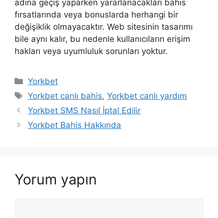
adına geçiş yaparken yararlanacakları bahis
fırsatlarında veya bonuslarda herhangi bir
değişiklik olmayacaktır. Web sitesinin tasarımı
bile aynı kalır, bu nedenle kullanıcıların erişim
hakları veya uyumluluk sorunları yoktur.
Kategoriler
Yorkbet
Etiketler
Yorkbet canlı bahis
,
Yorkbet canlı yardım
Yazı
Yorkbet SMS Nasıl İptal Edilir
dolaşımı
Yorkbet Bahis Hakkında
Yorum yapın
Yorum