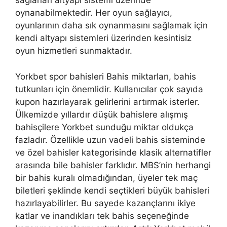
sağlanan altyapı sistemi üzerinde
oynanabilmektedir. Her oyun sağlayıcı,
oyunlarının daha sık oynanmasını sağlamak için
kendi altyapı sistemleri üzerinden kesintisiz
oyun hizmetleri sunmaktadır.
Yorkbet spor bahisleri Bahis miktarları, bahis
tutkunları için önemlidir. Kullanıcılar çok sayıda
kupon hazırlayarak gelirlerini artırmak isterler.
Ülkemizde yıllardır düşük bahislere alışmış
bahisçilere Yorkbet sunduğu miktar oldukça
fazladır. Özellikle uzun vadeli bahis sisteminde
ve özel bahisler kategorisinde klasik alternatifler
arasında bile bahisler farklıdır. MBS’nin herhangi
bir bahis kuralı olmadığından, üyeler tek maç
biletleri şeklinde kendi seçtikleri büyük bahisleri
hazırlayabilirler. Bu sayede kazançlarını ikiye
katlar ve inandıkları tek bahis seçeneğinde