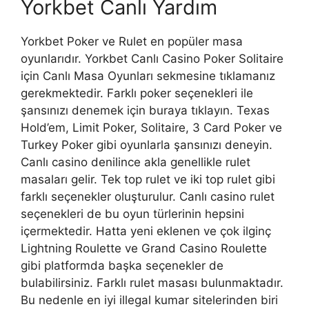
Yorkbet Canlı Yardım
Yorkbet Poker ve Rulet en popüler masa
oyunlarıdır. Yorkbet Canlı Casino Poker Solitaire
için Canlı Masa Oyunları sekmesine tıklamanız
gerekmektedir. Farklı poker seçenekleri ile
şansınızı denemek için buraya tıklayın. Texas
Hold’em, Limit Poker, Solitaire, 3 Card Poker ve
Turkey Poker gibi oyunlarla şansınızı deneyin.
Canlı casino denilince akla genellikle rulet
masaları gelir. Tek top rulet ve iki top rulet gibi
farklı seçenekler oluşturulur. Canlı casino rulet
seçenekleri de bu oyun türlerinin hepsini
içermektedir. Hatta yeni eklenen ve çok ilginç
Lightning Roulette ve Grand Casino Roulette
gibi platformda başka seçenekler de
bulabilirsiniz. Farklı rulet masası bulunmaktadır.
Bu nedenle en iyi illegal kumar sitelerinden biri