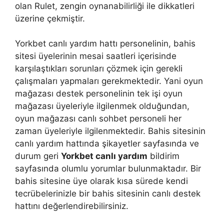
olan Rulet, zengin oynanabilirliği ile dikkatleri
üzerine çekmiştir.
Yorkbet canlı yardım hattı personelinin, bahis
sitesi üyelerinin mesai saatleri içerisinde
karşılaştıkları sorunları çözmek için gerekli
çalışmaları yapmaları gerekmektedir. Yani oyun
mağazası destek personelinin tek işi oyun
mağazası üyeleriyle ilgilenmek olduğundan,
oyun mağazası canlı sohbet personeli her
zaman üyeleriyle ilgilenmektedir. Bahis sitesinin
canlı yardım hattında şikayetler sayfasında ve
durum geri
Yorkbet canlı yardım
bildirim
sayfasında olumlu yorumlar bulunmaktadır. Bir
bahis sitesine üye olarak kısa sürede kendi
tecrübelerinizle bir bahis sitesinin canlı destek
hattını değerlendirebilirsiniz.