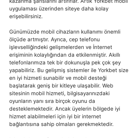
kazanma şanslarını artırırlar. Artık Yorkbet mobil
uygulaması üzerinden siteye daha kolay
erişebilirsiniz.
Günümüzde mobil cihazların kullanımı önemli
ölçüde artmıştır. Ayrıca, cep telefonu
işlevselliğindeki gelişmelerden ve İnternet
erişiminin kolaylığından da etkilenmiştir. Akıllı
telefonlarımıza tek bir dokunuşla pek çok şey
yapabiliriz. Bu gelişmiş sistemler ile Yorkbet size
en iyi hizmeti sunabilir ve mobil desteği
başlatarak geniş bir kitleye ulaşabilir. Web
sitesinin mobil hizmeti, bilgisayarınızdaki
oyunların yanı sıra birçok oyunu da
desteklemektedir. Ancak üyelerin bölgede iyi
hizmet alabilmeleri için iyi bir internet
bağlantısına sahip olmaları gerekmektedir.