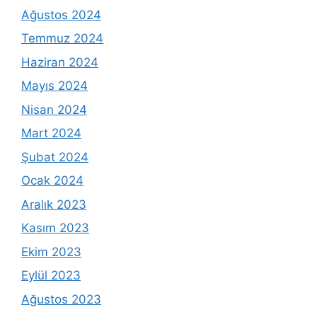
Ağustos 2024
Temmuz 2024
Haziran 2024
Mayıs 2024
Nisan 2024
Mart 2024
Şubat 2024
Ocak 2024
Aralık 2023
Kasım 2023
Ekim 2023
Eylül 2023
Ağustos 2023