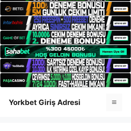
İçeriğe
atla
Yorkbet Giriş Adresi
Menü