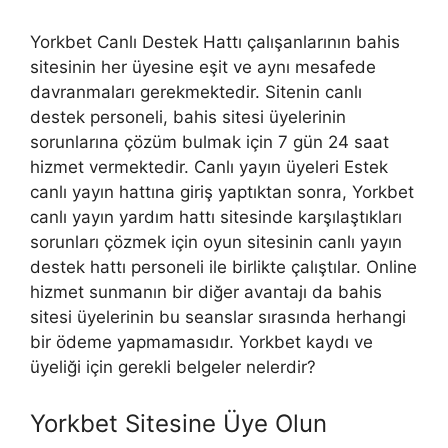
Yorkbet Canlı Destek Hattı çalışanlarının bahis
sitesinin her üyesine eşit ve aynı mesafede
davranmaları gerekmektedir. Sitenin canlı
destek personeli, bahis sitesi üyelerinin
sorunlarına çözüm bulmak için 7 gün 24 saat
hizmet vermektedir. Canlı yayın üyeleri Estek
canlı yayın hattına giriş yaptıktan sonra, Yorkbet
canlı yayın yardım hattı sitesinde karşılaştıkları
sorunları çözmek için oyun sitesinin canlı yayın
destek hattı personeli ile birlikte çalıştılar. Online
hizmet sunmanın bir diğer avantajı da bahis
sitesi üyelerinin bu seanslar sırasında herhangi
bir ödeme yapmamasıdır. Yorkbet kaydı ve
üyeliği için gerekli belgeler nelerdir?
Yorkbet Sitesine Üye Olun