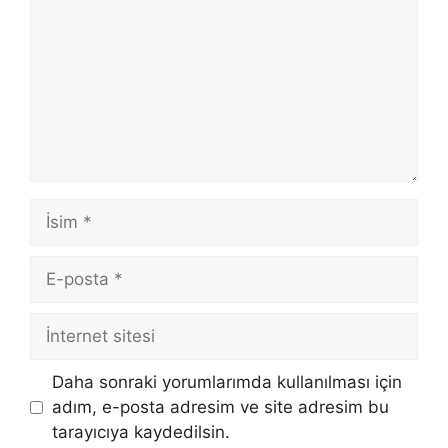
İsim
E-
posta
İnternet
sitesi
Daha sonraki yorumlarımda kullanılması için
adım, e-posta adresim ve site adresim bu
tarayıcıya kaydedilsin.