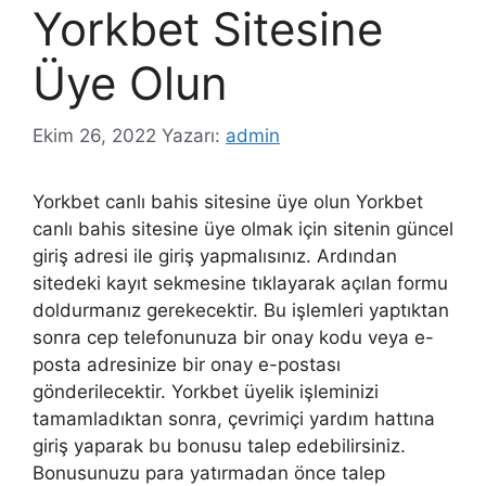
Yorkbet Sitesine
Üye Olun
Ekim 26, 2022
Yazarı:
admin
Yorkbet canlı bahis sitesine üye olun Yorkbet
canlı bahis sitesine üye olmak için sitenin güncel
giriş adresi ile giriş yapmalısınız. Ardından
sitedeki kayıt sekmesine tıklayarak açılan formu
doldurmanız gerekecektir. Bu işlemleri yaptıktan
sonra cep telefonunuza bir onay kodu veya e-
posta adresinize bir onay e-postası
gönderilecektir. Yorkbet üyelik işleminizi
tamamladıktan sonra, çevrimiçi yardım hattına
giriş yaparak bu bonusu talep edebilirsiniz.
Bonusunuzu para yatırmadan önce talep