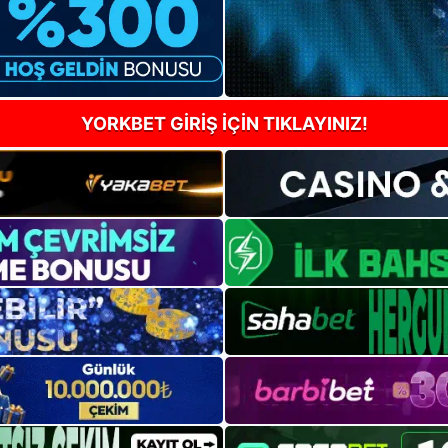
YORKBET GİRİŞ İÇİN TIKLAYINIZ!