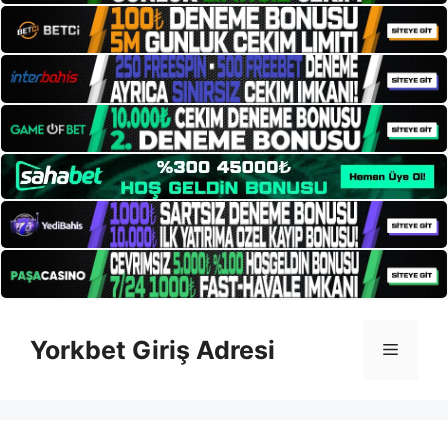
İçeriğe
atla
Yorkbet Giriş Adresi
Menü