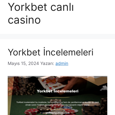
Yorkbet canlı
casino
Yorkbet İncelemeleri
Mayıs 15, 2024
Yazarı:
admin