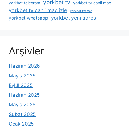
yorkbet tv
yorkbet telegram
yorkbet tv canli maç
yorkbet tv canli maç izle
yorkbet twitter
yorkbet yeni adres
yorkbet whatsapp
Arşivler
Haziran 2026
Mayıs 2026
Eylül 2025
Haziran 2025
Mayıs 2025
Şubat 2025
Ocak 2025