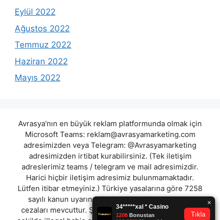
Eylül 2022
Ağustos 2022
Temmuz 2022
Haziran 2022
Mayıs 2022
Avrasya'nın en büyük reklam platformunda olmak için
Microsoft Teams:
reklam@avrasyamarketing.com
adresimizden veya Telegram: @Avrasyamarketing
adresimizden irtibat kurabilirsiniz. (Tek iletişim
adreslerimiz teams / telegram ve mail adresimizdir.
Harici hiçbir iletişim adresimiz bulunmamaktadır.
Lütfen itibar etmeyiniz.) Türkiye yasalarına göre 7258
sayılı kanun uyarınca yasa dışı bahis oynamanın
cezaları mevcuttur. Şu an bulunduğunuz site hiç bir