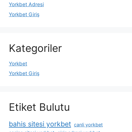
Yorkbet Adresi
Yorkbet Giriş
Kategoriler
Yorkbet
Yorkbet Giriş
Etiket Bulutu
bahis sitesi yorkbet
canli yorkbet