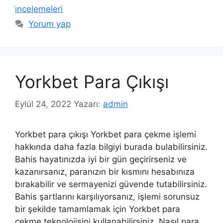
i̇ncelemeleri
Yorum yap
Yorkbet Para Çıkışı
Eylül 24, 2022
Yazarı:
admin
Yorkbet para çıkışı Yorkbet para çekme işlemi
hakkında daha fazla bilgiyi burada bulabilirsiniz.
Bahis hayatınızda iyi bir gün geçirirseniz ve
kazanırsanız, paranızın bir kısmını hesabınıza
bırakabilir ve sermayenizi güvende tutabilirsiniz.
Bahis şartlarını karşılıyorsanız, işlemi sorunsuz
bir şekilde tamamlamak için Yorkbet para
çekme teknolojisini kullanabilirsiniz. Nasıl para