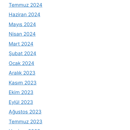
Temmuz 2024
Haziran 2024
Mayıs 2024
Nisan 2024
Mart 2024
Şubat 2024
Ocak 2024
Aralık 2023
Kasım 2023
Ekim 2023
Eylül 2023
Ağustos 2023
Temmuz 2023