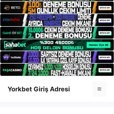
İçeriğe
atla
Yorkbet Giriş Adresi
Menü