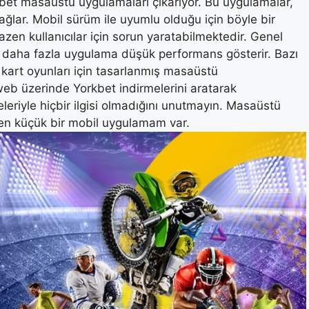
orkbet masaüstü uygulamaları çıkarıyor. Bu uygulamalar,
ağlar. Mobil sürüm ile uyumlu olduğu için böyle bir
en kullanıcılar için sorun yaratabilmektedir. Genel
e daha fazla uygulama düşük performans gösterir. Bazı
 kart oyunları için tasarlanmış masaüstü
web üzerinde Yorkbet indirmelerini aratarak
leriyle hiçbir ilgisi olmadığını unutmayın. Masaüstü
en küçük bir mobil uygulamam var.