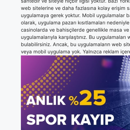
sahtedir ve siteyle hiçbir ilgisi yoktur. Bazı Y
web sitelerine ve daha fazlasına kolay erişim s
uygulamaya gerek yoktur. Mobil uygulamalar baz
olarak, uygulama pazarı kısıtlamaları nedeniyl
casinolarda ve bahisçilerde genellikle masa ve
uygulamalarıyla karşılaştınız. Bu uygulamaları 
bulabilirsiniz. Ancak, bu uygulamaların web site
veya mobil uygulama yok. Yalnızca reklam içer