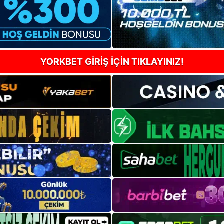
YORKBET GİRİŞ İÇİN TIKLAYINIZ!