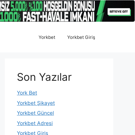
Yorkbet
Yorkbet Giriş
Son Yazılar
York Bet
Yorkbet Şikayet
Yorkbet Güncel
Yorkbet Adresi
Yorkbet Giriş