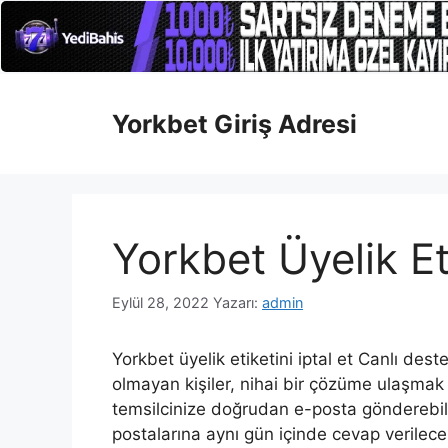
İçeriğe
atla
Yorkbet Giriş Adresi
Yorkbet Üyelik Eti
Eylül 28, 2022
Yazarı:
admin
Yorkbet üyelik etiketini iptal et Canlı des
olmayan kişiler, nihai bir çözüme ulaşmak i
temsilcinize doğrudan e-posta gönderebil
postalarına aynı gün içinde cevap verilecek