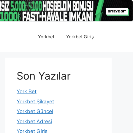
Yorkbet
Yorkbet Giriş
Son Yazılar
York Bet
Yorkbet Şikayet
Yorkbet Güncel
Yorkbet Adresi
Yorkbet Giriş