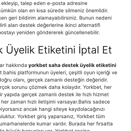
e ekleyip, talep eden e-posta adresine
mümkün olan en kısa sürede silmeniz önemlidir.
en geri bildirim alamayabilirsiniz. Bunun nedeni
rli alan destek değerlerine ikinci alternatifi
-postayı yeniden göndererek güncellenebilir.
yelik Etiketini İptal Et
lar hakkında
yorkbet saha destek üyelik etiketini
et bahis platformunun üyeleri, çeşitli oyun içeriği ve
 doğru olanı, gerçek zamanlı desteğin değeridir.
irçok sorunu çözmek daha kolaydır. Yorkbet, her
r yapıda gerçek zamanlı destek ile hızlı hizmet
her zaman hızlı iletişimi varsayar.Bahis sadece
seviyorsanız ancak hangi siteye kaydolacağınızı
luktur. Yorkbet giriş yaparsanız, Yorkbet tüm
. Kumarhanelerde kumar vardır. Burada her fırsatta