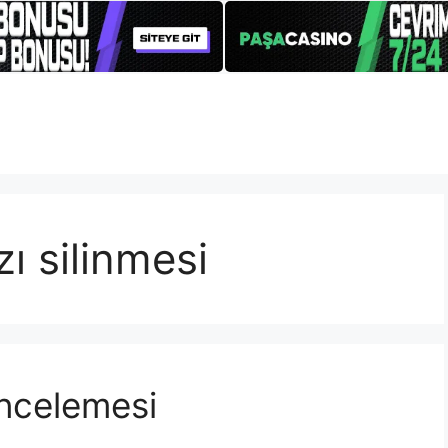
ı silinmesi
İncelemesi