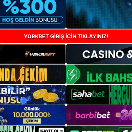
YORKBET GİRİŞ İÇİN TIKLAYINIZ!