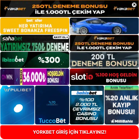
×
YORKBET GİRİŞ İÇİN TIKLAYINIZ!