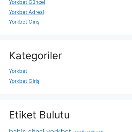
Yorkbet Güncel
Yorkbet Adresi
Yorkbet Giriş
Kategoriler
Yorkbet
Yorkbet Giriş
Etiket Bulutu
bahis sitesi yorkbet