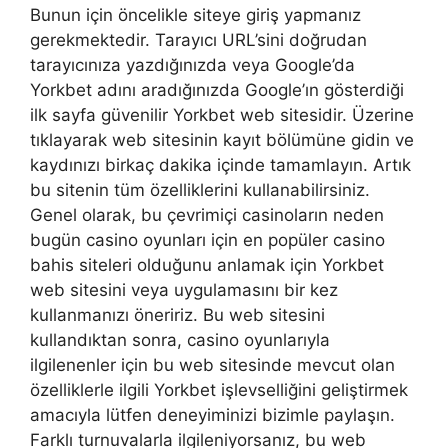
Bunun için öncelikle siteye giriş yapmanız
gerekmektedir. Tarayıcı URL’sini doğrudan
tarayıcınıza yazdığınızda veya Google’da
Yorkbet adını aradığınızda Google’ın gösterdiği
ilk sayfa güvenilir Yorkbet web sitesidir. Üzerine
tıklayarak web sitesinin kayıt bölümüne gidin ve
kaydınızı birkaç dakika içinde tamamlayın. Artık
bu sitenin tüm özelliklerini kullanabilirsiniz.
Genel olarak, bu çevrimiçi casinoların neden
bugün casino oyunları için en popüler casino
bahis siteleri olduğunu anlamak için Yorkbet
web sitesini veya uygulamasını bir kez
kullanmanızı öneririz. Bu web sitesini
kullandıktan sonra, casino oyunlarıyla
ilgilenenler için bu web sitesinde mevcut olan
özelliklerle ilgili Yorkbet işlevselliğini geliştirmek
amacıyla lütfen deneyiminizi bizimle paylaşın.
Farklı turnuvalarla ilgileniyorsanız, bu web