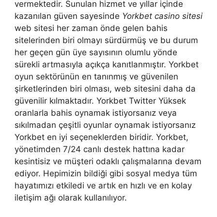
vermektedir. Sunulan hizmet ve yıllar içinde
kazanılan güven sayesinde
Yorkbet casino sitesi
web sitesi her zaman önde gelen bahis
sitelerinden biri olmayı sürdürmüş ve bu durum
her geçen gün üye sayısının olumlu yönde
sürekli artmasıyla açıkça kanıtlanmıştır. Yorkbet
oyun sektörünün en tanınmış ve güvenilen
şirketlerinden biri olması, web sitesini daha da
güvenilir kılmaktadır. Yorkbet Twitter Yüksek
oranlarla bahis oynamak istiyorsanız veya
sıkılmadan çeşitli oyunlar oynamak istiyorsanız
Yorkbet en iyi seçeneklerden biridir. Yorkbet,
yönetimden 7/24 canlı destek hattına kadar
kesintisiz ve müşteri odaklı çalışmalarına devam
ediyor. Hepimizin bildiği gibi sosyal medya tüm
hayatımızı etkiledi ve artık en hızlı ve en kolay
iletişim ağı olarak kullanılıyor.