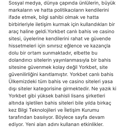
Sosyal medya, dünya çapında ünlülerin, büyük
markaların ve hatta politikacıların kendilerini
ifade etmek, bilgi sahibi olmak ve hatta
birbirleriyle iletişim kurmak için kullandıkları bir
araç haline geldi.Yorkbet canlı bahis ve casino
sitesi, üyelerine kendilerini rahat ve güvende
hissetmeleri için sınırsız eğlence ve kazançla
dolu bir ortam sunmaktadır, elbette bu
dolandırıcı sitelerin yayınlanmasıyla bir bahis
sitesine güvenmek kolay değil Yorkbet, site
güvenilirliğini kanıtlamıştır. Yorkbet canlı bahis
Ülkemizdeki tüm bahis ve casino siteleri yasa
dışı siteler kategorisine girmektedir. Ne yazık ki
Yorkbet gibi yüksek bahisli lisans şirketleri
altında işletilen bahis siteleri bile yılda birkaç
kez Bilgi Teknolojileri ve İletişim Kurumu
tarafından basılıyor. Böylece sayfa devam
ediyor. Yeni alan adını kullanan etkinlikler.