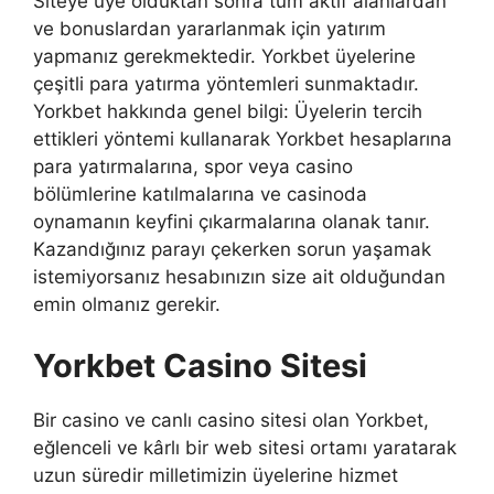
Siteye üye olduktan sonra tüm aktif alanlardan
ve bonuslardan yararlanmak için yatırım
yapmanız gerekmektedir. Yorkbet üyelerine
çeşitli para yatırma yöntemleri sunmaktadır.
Yorkbet hakkında genel bilgi: Üyelerin tercih
ettikleri yöntemi kullanarak Yorkbet hesaplarına
para yatırmalarına, spor veya casino
bölümlerine katılmalarına ve casinoda
oynamanın keyfini çıkarmalarına olanak tanır.
Kazandığınız parayı çekerken sorun yaşamak
istemiyorsanız hesabınızın size ait olduğundan
emin olmanız gerekir.
Yorkbet Casino Sitesi
Bir casino ve canlı casino sitesi olan Yorkbet,
eğlenceli ve kârlı bir web sitesi ortamı yaratarak
uzun süredir milletimizin üyelerine hizmet