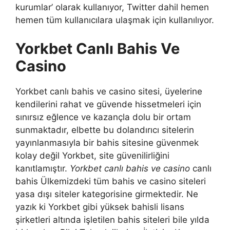
kurumlar’ olarak kullanıyor, Twitter dahil hemen
hemen tüm kullanıcılara ulaşmak için kullanılıyor.
Yorkbet Canlı Bahis Ve
Casino
Yorkbet canlı bahis ve casino sitesi, üyelerine
kendilerini rahat ve güvende hissetmeleri için
sınırsız eğlence ve kazançla dolu bir ortam
sunmaktadır, elbette bu dolandırıcı sitelerin
yayınlanmasıyla bir bahis sitesine güvenmek
kolay değil Yorkbet, site güvenilirliğini
kanıtlamıştır.
Yorkbet canlı bahis ve casino
canlı
bahis Ülkemizdeki tüm bahis ve casino siteleri
yasa dışı siteler kategorisine girmektedir. Ne
yazık ki Yorkbet gibi yüksek bahisli lisans
şirketleri altında işletilen bahis siteleri bile yılda