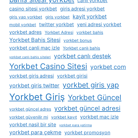
canli yorkbet
casino sitesi yorkbet
giris adresi yorkbet
kayit yorkbet
giris yap yorkbet
giris yorkbet
twitter yorkbet
yeni adresi yorkbet
mobil yorkbet
yorkbet adres
Yorkbet Adresi
yorkbet bahis
Yorkbet Bahis Sitesi
yorkbet bonus
yorkbet canli maç izle
Yorkbet canlı bahis
yorkbet canlı destek
yorkbet canlı bahis siteleri
Yorkbet Casino Sitesi
yorkbet com
yorkbet giris adresi
yorkbet girisi
yorkbet giris yap
yorkbet giris twitter
Yorkbet Giriş
Yorkbet Güncel
yorkbet güncel adresi
yorkbet güncel adres
yorkbet maç izle
yorkbet güvenilir mi
yorkbet kayıt
yorkbet nasil bir site
yorkbet para yatirma
yorkbet para çekme
yorkbet promosyon