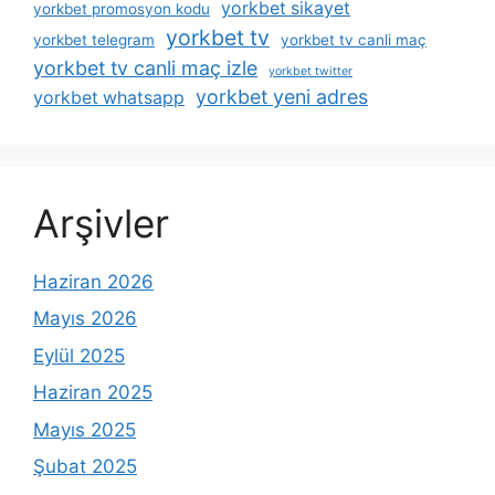
yorkbet sikayet
yorkbet promosyon kodu
yorkbet tv
yorkbet telegram
yorkbet tv canli maç
yorkbet tv canli maç izle
yorkbet twitter
yorkbet yeni adres
yorkbet whatsapp
Arşivler
Haziran 2026
Mayıs 2026
Eylül 2025
Haziran 2025
Mayıs 2025
Şubat 2025