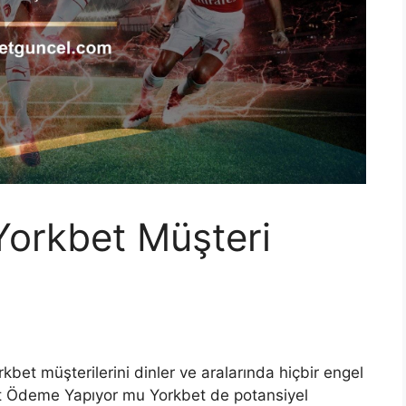
orkbet Müşteri
bet müşterilerini dinler ve aralarında hiçbir engel
et Ödeme Yapıyor mu Yorkbet de potansiyel