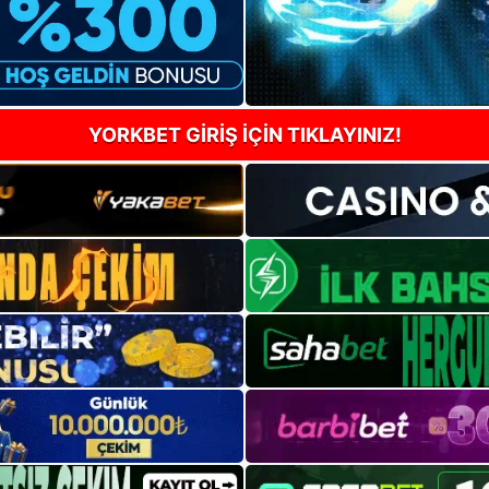
YORKBET GİRİŞ İÇİN TIKLAYINIZ!