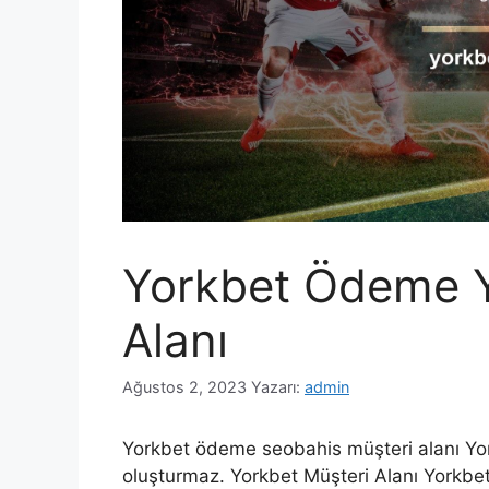
Yorkbet Ödeme Y
Alanı
Ağustos 2, 2023
Yazarı:
admin
Yorkbet ödeme seobahis müşteri alanı York
oluşturmaz. Yorkbet Müşteri Alanı Yorkb