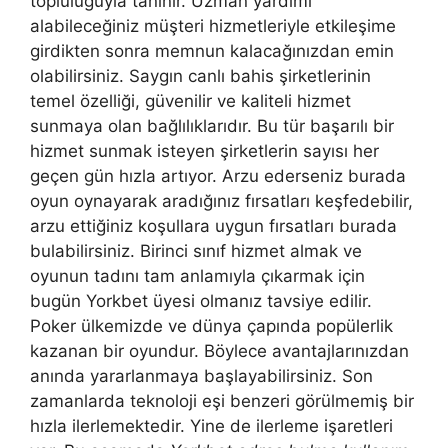
topluluğuyla tanınır. Uzman yardımı
alabileceğiniz müşteri hizmetleriyle etkileşime
girdikten sonra memnun kalacağınızdan emin
olabilirsiniz. Saygın canlı bahis şirketlerinin
temel özelliği, güvenilir ve kaliteli hizmet
sunmaya olan bağlılıklarıdır. Bu tür başarılı bir
hizmet sunmak isteyen şirketlerin sayısı her
geçen gün hızla artıyor. Arzu ederseniz burada
oyun oynayarak aradığınız fırsatları keşfedebilir,
arzu ettiğiniz koşullara uygun fırsatları burada
bulabilirsiniz. Birinci sınıf hizmet almak ve
oyunun tadını tam anlamıyla çıkarmak için
bugün Yorkbet üyesi olmanız tavsiye edilir.
Poker ülkemizde ve dünya çapında popülerlik
kazanan bir oyundur. Böylece avantajlarınızdan
anında yararlanmaya başlayabilirsiniz. Son
zamanlarda teknoloji eşi benzeri görülmemiş bir
hızla ilerlemektedir. Yine de ilerleme işaretleri