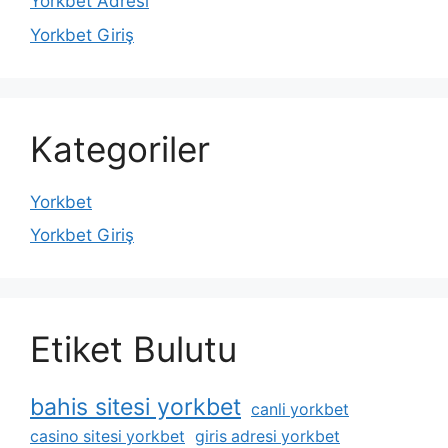
Yorkbet Adresi
Yorkbet Giriş
Kategoriler
Yorkbet
Yorkbet Giriş
Etiket Bulutu
bahis sitesi yorkbet
canli yorkbet
casino sitesi yorkbet
giris adresi yorkbet