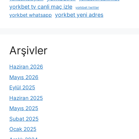
yorkbet tv canli maç izle
yorkbet twitter
yorkbet yeni adres
yorkbet whatsapp
Arşivler
Haziran 2026
Mayıs 2026
Eylül 2025
Haziran 2025
Mayıs 2025
Şubat 2025
Ocak 2025