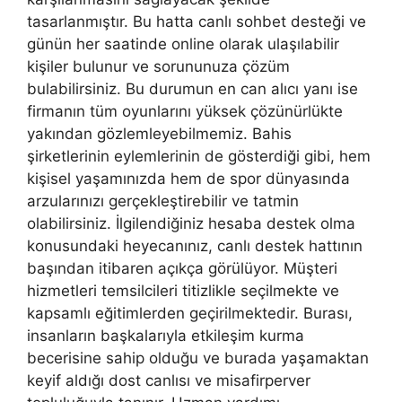
tasarlanmıştır. Bu hatta canlı sohbet desteği ve
günün her saatinde online olarak ulaşılabilir
kişiler bulunur ve sorununuza çözüm
bulabilirsiniz. Bu durumun en can alıcı yanı ise
firmanın tüm oyunlarını yüksek çözünürlükte
yakından gözlemleyebilmemiz. Bahis
şirketlerinin eylemlerinin de gösterdiği gibi, hem
kişisel yaşamınızda hem de spor dünyasında
arzularınızı gerçekleştirebilir ve tatmin
olabilirsiniz. İlgilendiğiniz hesaba destek olma
konusundaki heyecanınız, canlı destek hattının
başından itibaren açıkça görülüyor. Müşteri
hizmetleri temsilcileri titizlikle seçilmekte ve
kapsamlı eğitimlerden geçirilmektedir. Burası,
insanların başkalarıyla etkileşim kurma
becerisine sahip olduğu ve burada yaşamaktan
keyif aldığı dost canlısı ve misafirperver