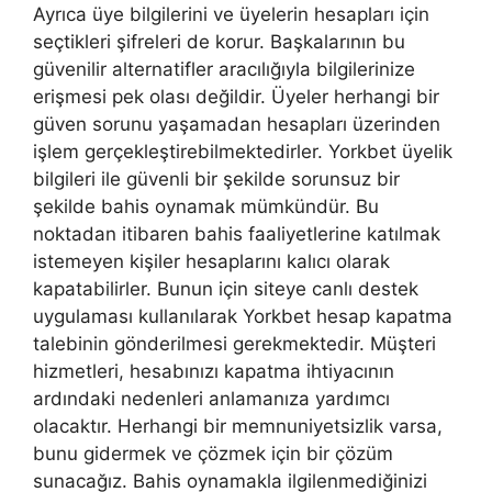
Ayrıca üye bilgilerini ve üyelerin hesapları için
seçtikleri şifreleri de korur. Başkalarının bu
güvenilir alternatifler aracılığıyla bilgilerinize
erişmesi pek olası değildir. Üyeler herhangi bir
güven sorunu yaşamadan hesapları üzerinden
işlem gerçekleştirebilmektedirler. Yorkbet üyelik
bilgileri ile güvenli bir şekilde sorunsuz bir
şekilde bahis oynamak mümkündür. Bu
noktadan itibaren bahis faaliyetlerine katılmak
istemeyen kişiler hesaplarını kalıcı olarak
kapatabilirler. Bunun için siteye canlı destek
uygulaması kullanılarak Yorkbet hesap kapatma
talebinin gönderilmesi gerekmektedir. Müşteri
hizmetleri, hesabınızı kapatma ihtiyacının
ardındaki nedenleri anlamanıza yardımcı
olacaktır. Herhangi bir memnuniyetsizlik varsa,
bunu gidermek ve çözmek için bir çözüm
sunacağız. Bahis oynamakla ilgilenmediğinizi