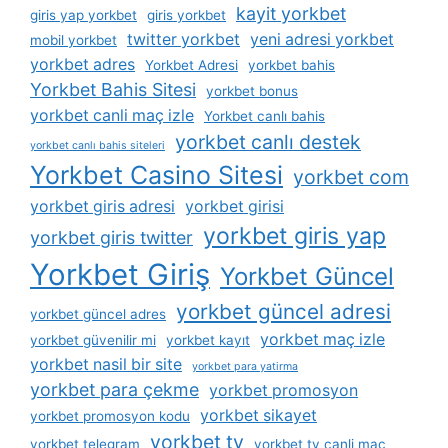
kayit yorkbet
giris yap yorkbet
giris yorkbet
twitter yorkbet
yeni adresi yorkbet
mobil yorkbet
yorkbet adres
Yorkbet Adresi
yorkbet bahis
Yorkbet Bahis Sitesi
yorkbet bonus
yorkbet canli maç izle
Yorkbet canlı bahis
yorkbet canlı destek
yorkbet canlı bahis siteleri
Yorkbet Casino Sitesi
yorkbet com
yorkbet giris adresi
yorkbet girisi
yorkbet giris yap
yorkbet giris twitter
Yorkbet Giriş
Yorkbet Güncel
yorkbet güncel adresi
yorkbet güncel adres
yorkbet maç izle
yorkbet güvenilir mi
yorkbet kayıt
yorkbet nasil bir site
yorkbet para yatirma
yorkbet para çekme
yorkbet promosyon
yorkbet sikayet
yorkbet promosyon kodu
yorkbet tv
yorkbet telegram
yorkbet tv canli maç