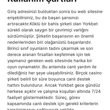
Giriş adresinizi bulduktan sonra bu web sitesine
erişebilirsiniz, bu da başarı şansınızı
artıracaktır.Köklü bir bahis şirketi olan Yorkbet
sürekli olarak saygın bir çevrimiçi varlığını
sürdürmüştür. Şirketin başarısının en önemli
nedenlerinden biri olağanüstü başarılarıdır.
Birinci sınıf oyunların tadını çıkarmak ve son
derece aranan fırsatları keşfetmek için tek
yapmanız gereken web sitesinde harika bir
oyun oynamaktır. Bu anlamda canlı yardım ile
dilediğiniz her şeye ulaşabilirsiniz. Birçok casino
şirketi belirli bir süre boyunca canlı destek
hattını bulundurur. Ancak Yorkbet gece gündüz
herkese açıktır ve çalışma koşulları altında 7/24
faaliyet göstermektedir. Süreç, görev
kapsamında canlı destek için gerekli kriterlerin
karşılanmasını sağlayacak şekilde