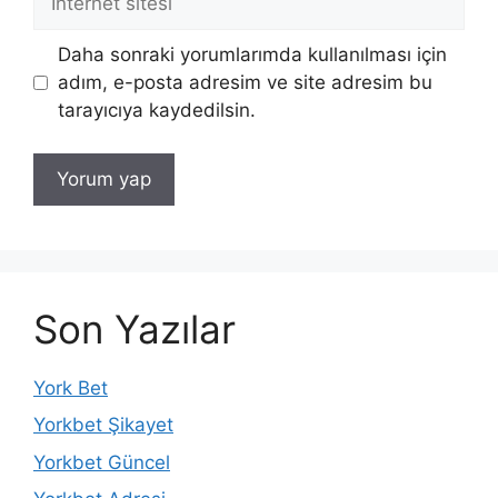
sitesi
Daha sonraki yorumlarımda kullanılması için
adım, e-posta adresim ve site adresim bu
tarayıcıya kaydedilsin.
Son Yazılar
York Bet
Yorkbet Şikayet
Yorkbet Güncel