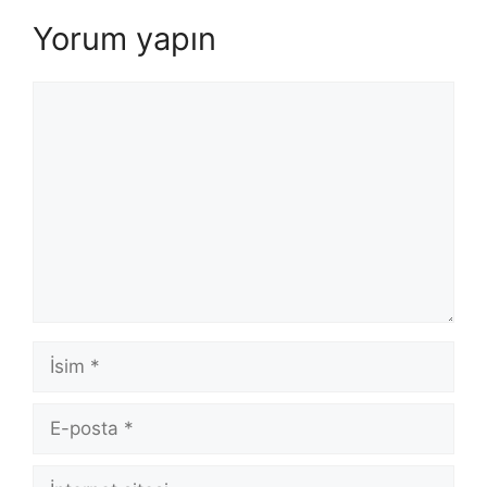
Yorum yapın
Yorum
İsim
E-
posta
İnternet