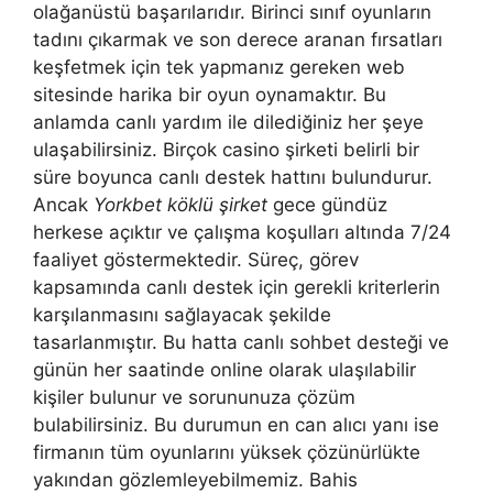
olağanüstü başarılarıdır. Birinci sınıf oyunların
tadını çıkarmak ve son derece aranan fırsatları
keşfetmek için tek yapmanız gereken web
sitesinde harika bir oyun oynamaktır. Bu
anlamda canlı yardım ile dilediğiniz her şeye
ulaşabilirsiniz. Birçok casino şirketi belirli bir
süre boyunca canlı destek hattını bulundurur.
Ancak
Yorkbet köklü şirket
gece gündüz
herkese açıktır ve çalışma koşulları altında 7/24
faaliyet göstermektedir. Süreç, görev
kapsamında canlı destek için gerekli kriterlerin
karşılanmasını sağlayacak şekilde
tasarlanmıştır. Bu hatta canlı sohbet desteği ve
günün her saatinde online olarak ulaşılabilir
kişiler bulunur ve sorununuza çözüm
bulabilirsiniz. Bu durumun en can alıcı yanı ise
firmanın tüm oyunlarını yüksek çözünürlükte
yakından gözlemleyebilmemiz. Bahis