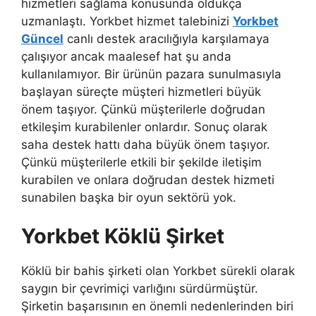
hizmetleri sağlama konusunda oldukça
uzmanlaştı. Yorkbet hizmet talebinizi
Yorkbet
Güncel
canlı destek aracılığıyla karşılamaya
çalışıyor ancak maalesef hat şu anda
kullanılamıyor. Bir ürünün pazara sunulmasıyla
başlayan süreçte müşteri hizmetleri büyük
önem taşıyor. Çünkü müşterilerle doğrudan
etkileşim kurabilenler onlardır. Sonuç olarak
saha destek hattı daha büyük önem taşıyor.
Çünkü müşterilerle etkili bir şekilde iletişim
kurabilen ve onlara doğrudan destek hizmeti
sunabilen başka bir oyun sektörü yok.
Yorkbet Köklü Şirket
Köklü bir bahis şirketi olan Yorkbet sürekli olarak
saygın bir çevrimiçi varlığını sürdürmüştür.
Şirketin başarısının en önemli nedenlerinden biri