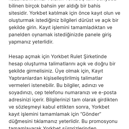
bilinen birçok bahsin yer aldığı bir bahis
sitesidir. Yorkbet katılmak için önce kayıt olun ve
oluşturmak istediğiniz bilgileri dürüst ve açık bir
şekilde girin. Kayıt işlemini tamamladıktan ve
panelden oynamak istediğinizde panele giriş
yapmanız yeterlidir.
Hesap açmak için Yorkbet Rulet Şirketinde
hesap oluşturma talimatlarını açık ve doğru bir
şekilde girmelisiniz. Üye olmak için, Kayıt
Yaptıranlardan kişiselleştirilmiş talimatlar
vermeleri istenebilir. Bu bilgiler, adınızı ve
soyadınızı, cep telefonu numaranızı ve e-posta
adresinizi içerir. Bilgilerinizi tam olarak girdikten
ve sözleşmeyi kabul ettikten sonra, Yorkbet
kayıt işlemini tamamlamak için “Gönder”
düğmesini tıklamanız yeterlidir. Bu promosyonu
tamamlayarak Yorkbet sürprizlerinden