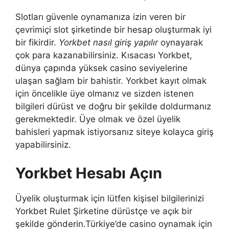
Slotları güvenle oynamanıza izin veren bir
çevrimiçi slot şirketinde bir hesap oluşturmak iyi
bir fikirdir.
Yorkbet nasıl giriş yapılır
oynayarak
çok para kazanabilirsiniz. Kısacası Yorkbet,
dünya çapında yüksek casino seviyelerine
ulaşan sağlam bir bahistir. Yorkbet kayıt olmak
için öncelikle üye olmanız ve sizden istenen
bilgileri dürüst ve doğru bir şekilde doldurmanız
gerekmektedir. Üye olmak ve özel üyelik
bahisleri yapmak istiyorsanız siteye kolayca giriş
yapabilirsiniz.
Yorkbet Hesabı Açın
Üyelik oluşturmak için lütfen kişisel bilgilerinizi
Yorkbet Rulet Şirketine dürüstçe ve açık bir
şekilde gönderin.Türkiye’de casino oynamak için