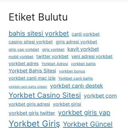
Etiket Bulutu
bahis sitesi yorkbet
canli yorkbet
casino sitesi yorkbet
giris adresi yorkbet
kayit yorkbet
giris yap yorkbet
giris yorkbet
twitter yorkbet
yeni adresi yorkbet
mobil yorkbet
yorkbet adres
Yorkbet Adresi
yorkbet bahis
Yorkbet Bahis Sitesi
yorkbet bonus
yorkbet canli maç izle
Yorkbet canlı bahis
yorkbet canlı destek
yorkbet canlı bahis siteleri
Yorkbet Casino Sitesi
yorkbet com
yorkbet giris adresi
yorkbet girisi
yorkbet giris yap
yorkbet giris twitter
Yorkbet Giriş
Yorkbet Güncel