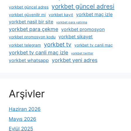
yorkbet güncel adresi
yorkbet güncel adres
yorkbet maç izle
yorkbet güvenilir mi
yorkbet kayıt
yorkbet nasil bir site
yorkbet para yatirma
yorkbet para çekme
yorkbet promosyon
yorkbet sikayet
yorkbet promosyon kodu
yorkbet tv
yorkbet telegram
yorkbet tv canli maç
yorkbet tv canli maç izle
yorkbet twitter
yorkbet yeni adres
yorkbet whatsapp
Arşivler
Haziran 2026
Mayıs 2026
Eylül 2025