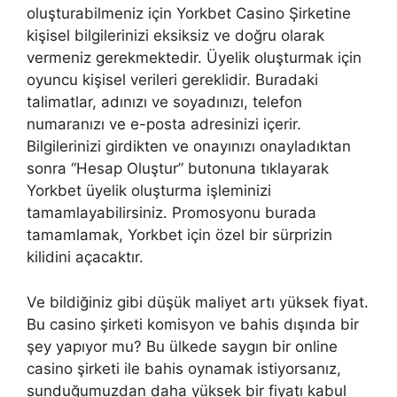
oluşturabilmeniz için Yorkbet Casino Şirketine
kişisel bilgilerinizi eksiksiz ve doğru olarak
vermeniz gerekmektedir. Üyelik oluşturmak için
oyuncu kişisel verileri gereklidir. Buradaki
talimatlar, adınızı ve soyadınızı, telefon
numaranızı ve e-posta adresinizi içerir.
Bilgilerinizi girdikten ve onayınızı onayladıktan
sonra “Hesap Oluştur” butonuna tıklayarak
Yorkbet üyelik oluşturma işleminizi
tamamlayabilirsiniz. Promosyonu burada
tamamlamak, Yorkbet için özel bir sürprizin
kilidini açacaktır.
Ve bildiğiniz gibi düşük maliyet artı yüksek fiyat.
Bu casino şirketi komisyon ve bahis dışında bir
şey yapıyor mu? Bu ülkede saygın bir online
casino şirketi ile bahis oynamak istiyorsanız,
sunduğumuzdan daha yüksek bir fiyatı kabul