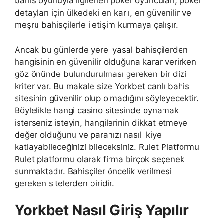
bahis oyunuyla ilgilenen poker oyuncuları, poker
detayları için ülkedeki en karlı, en güvenilir ve
meşru bahisçilerle iletişim kurmaya çalışır.
Ancak bu günlerde yerel yasal bahisçilerden
hangisinin en güvenilir olduğuna karar verirken
göz önünde bulundurulması gereken bir dizi
kriter var. Bu makale size Yorkbet canlı bahis
sitesinin güvenilir olup olmadığını söyleyecektir.
Böylelikle hangi casino sitesinde oynamak
isterseniz isteyin, hangilerinin dikkat etmeye
değer olduğunu ve paranızı nasıl ikiye
katlayabileceğinizi bileceksiniz. Rulet Platformu
Rulet platformu olarak firma birçok seçenek
sunmaktadır. Bahisçiler öncelik verilmesi
gereken sitelerden biridir.
Yorkbet Nasıl Giriş Yapılır