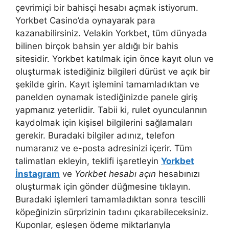
çevrimiçi bir bahisçi hesabı açmak istiyorum.
Yorkbet Casino’da oynayarak para
kazanabilirsiniz. Velakin Yorkbet, tüm dünyada
bilinen birçok bahsin yer aldığı bir bahis
sitesidir. Yorkbet katılmak için önce kayıt olun ve
oluşturmak istediğiniz bilgileri dürüst ve açık bir
şekilde girin. Kayıt işlemini tamamladıktan ve
panelden oynamak istediğinizde panele giriş
yapmanız yeterlidir. Tabii ki, rulet oyuncularının
kaydolmak için kişisel bilgilerini sağlamaları
gerekir. Buradaki bilgiler adınız, telefon
numaranız ve e-posta adresinizi içerir. Tüm
talimatları ekleyin, teklifi işaretleyin
Yorkbet
İnstagram
ve
Yorkbet hesabı açın
hesabınızı
oluşturmak için gönder düğmesine tıklayın.
Buradaki işlemleri tamamladıktan sonra tescilli
köpeğinizin sürprizinin tadını çıkarabileceksiniz.
Kuponlar, eşleşen ödeme miktarlarıyla