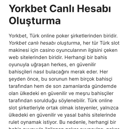
Yorkbet Canlı Hesabı
Oluşturma
Yorkbet, Türk online poker şirketlerinden biridir.
Yorkbet canlı hesabı oluşturma
, her tür Türk slot
makinesi için casino oyuncularının ilgisini çeken
web sitelerinden biridir. Herhangi bir bahis
oyunuyla uğraşan herkes, en güvenilir
bahisçileri nasıl bulacağını merak eder. Her
şeyden önce, bu sorunun hem birçok bahisçi
tarafından hem de son zamanlarda gündemde
olan ülkedeki en güvenilir ve meşru bahisçiler
tarafından sorulduğu söylenebilir. Türk online
slot şirketleriyle ortak olmak isteyenler, yalnızca
ülkedeki en güvenilir ve yasal bahis sitelerinde
rulet oynamak istiyor. Bu nedenle, herhangi bir