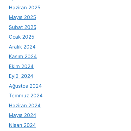
Haziran 2025
Mayıs 2025
Şubat 2025
Ocak 2025
Aralık 2024
Kasım 2024
Ekim 2024
Eylül 2024
Ağustos 2024
Temmuz 2024
Haziran 2024
Mayıs 2024
Nisan 2024