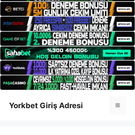
İçeriğe
atla
Yorkbet Giriş Adresi
Menü