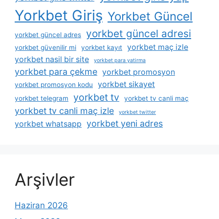
Yorkbet Giriş
Yorkbet Güncel
yorkbet güncel adresi
yorkbet güncel adres
yorkbet maç izle
yorkbet güvenilir mi
yorkbet kayıt
yorkbet nasil bir site
yorkbet para yatirma
yorkbet para çekme
yorkbet promosyon
yorkbet sikayet
yorkbet promosyon kodu
yorkbet tv
yorkbet telegram
yorkbet tv canli maç
yorkbet tv canli maç izle
yorkbet twitter
yorkbet yeni adres
yorkbet whatsapp
Arşivler
Haziran 2026