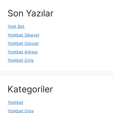
Son Yazılar
York Bet
Yorkbet Şikayet
Yorkbet Güncel
Yorkbet Adresi
Yorkbet Giriş
Kategoriler
Yorkbet
Yorkbet Giriş