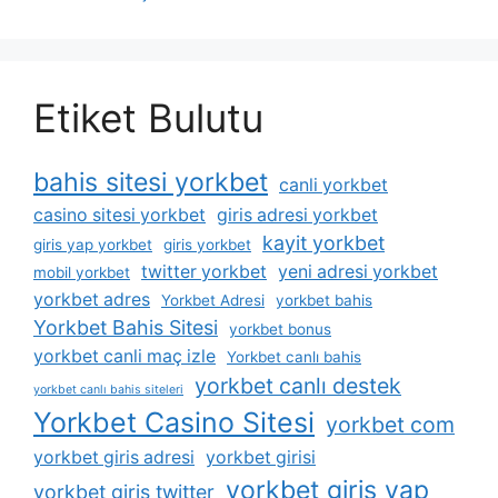
Etiket Bulutu
bahis sitesi yorkbet
canli yorkbet
casino sitesi yorkbet
giris adresi yorkbet
kayit yorkbet
giris yap yorkbet
giris yorkbet
twitter yorkbet
yeni adresi yorkbet
mobil yorkbet
yorkbet adres
Yorkbet Adresi
yorkbet bahis
Yorkbet Bahis Sitesi
yorkbet bonus
yorkbet canli maç izle
Yorkbet canlı bahis
yorkbet canlı destek
yorkbet canlı bahis siteleri
Yorkbet Casino Sitesi
yorkbet com
yorkbet giris adresi
yorkbet girisi
yorkbet giris yap
yorkbet giris twitter