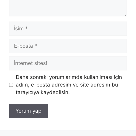
İsim
E-
posta
İnternet
sitesi
Daha sonraki yorumlarımda kullanılması için
adım, e-posta adresim ve site adresim bu
tarayıcıya kaydedilsin.