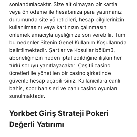
sonlandırılacaktır. Size ait olmayan bir kartla
veya ön ödeme ile hesabınıza para yatırmanız
durumunda site yöneticileri, hesap bilgilerinizin
kullanılmasını veya kartınızın çalınmasını
önlemek amacıyla üyeliğinize son verebilir. Tüm
bu nedenler Sitenin Genel Kullanım Koşullarında
belirtilmektedir. Şartlar ve Koşullar bölümü,
aboneliğinizin neden iptal edildiğine ilişkin her
türlü soruyu yanıtlayacaktır. Çeşitli casino
ücretleri ile yönetilen bir casino şirketinde
güvenle hesap açabilirsiniz. Kullanıcılara canlı
bahis, spor bahisleri ve canlı casino oyunları
sunulmaktadır.
Yorkbet Giriş Strateji Pokeri
Değerli Yatırımı