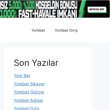
Yorkbet
Yorkbet Giriş
Son Yazılar
York Bet
Yorkbet Şikayet
Yorkbet Güncel
Yorkbet Adresi
Yorkbet Giriş