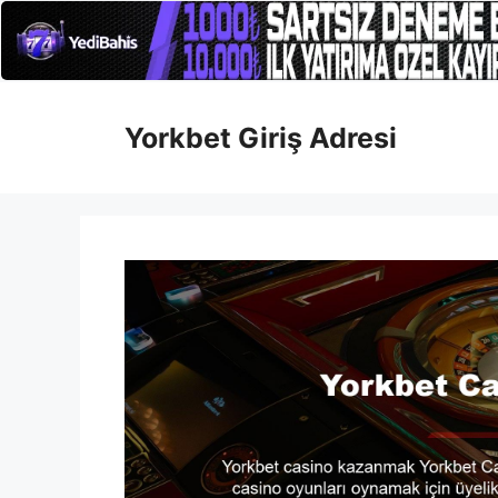
İçeriğe
atla
Yorkbet Giriş Adresi