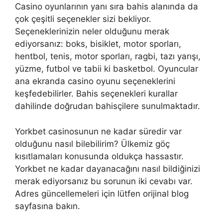
Casino oyunlarının yanı sıra bahis alanında da
çok çeşitli seçenekler sizi bekliyor.
Seçeneklerinizin neler olduğunu merak
ediyorsanız: boks, bisiklet, motor sporları,
hentbol, ​​tenis, motor sporları, ragbi, tazı yarışı,
yüzme, futbol ve tabii ki basketbol. Oyuncular
ana ekranda casino oyunu seçeneklerini
keşfedebilirler. Bahis seçenekleri kurallar
dahilinde doğrudan bahisçilere sunulmaktadır.
Yorkbet casinosunun ne kadar süredir var
olduğunu nasıl bilebilirim? Ülkemiz göç
kısıtlamaları konusunda oldukça hassastır.
Yorkbet ne kadar dayanacağını nasıl bildiğinizi
merak ediyorsanız bu sorunun iki cevabı var.
Adres güncellemeleri için lütfen orijinal blog
sayfasına bakın.