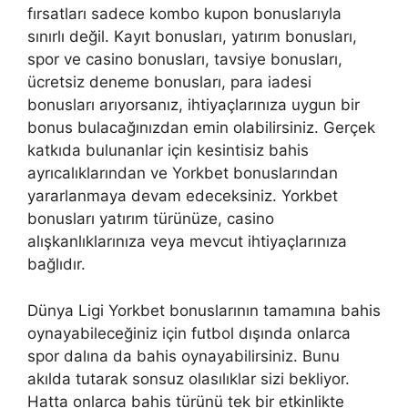
fırsatları sadece kombo kupon bonuslarıyla
sınırlı değil. Kayıt bonusları, yatırım bonusları,
spor ve casino bonusları, tavsiye bonusları,
ücretsiz deneme bonusları, para iadesi
bonusları arıyorsanız, ihtiyaçlarınıza uygun bir
bonus bulacağınızdan emin olabilirsiniz. Gerçek
katkıda bulunanlar için kesintisiz bahis
ayrıcalıklarından ve Yorkbet bonuslarından
yararlanmaya devam edeceksiniz. Yorkbet
bonusları yatırım türünüze, casino
alışkanlıklarınıza veya mevcut ihtiyaçlarınıza
bağlıdır.
Dünya Ligi Yorkbet bonuslarının tamamına bahis
oynayabileceğiniz için futbol dışında onlarca
spor dalına da bahis oynayabilirsiniz. Bunu
akılda tutarak sonsuz olasılıklar sizi bekliyor.
Hatta onlarca bahis türünü tek bir etkinlikte