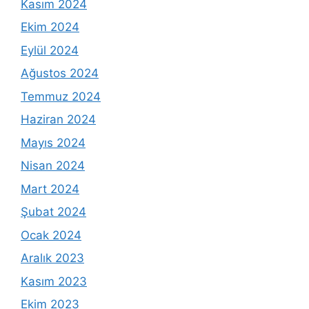
Kasım 2024
Ekim 2024
Eylül 2024
Ağustos 2024
Temmuz 2024
Haziran 2024
Mayıs 2024
Nisan 2024
Mart 2024
Şubat 2024
Ocak 2024
Aralık 2023
Kasım 2023
Ekim 2023