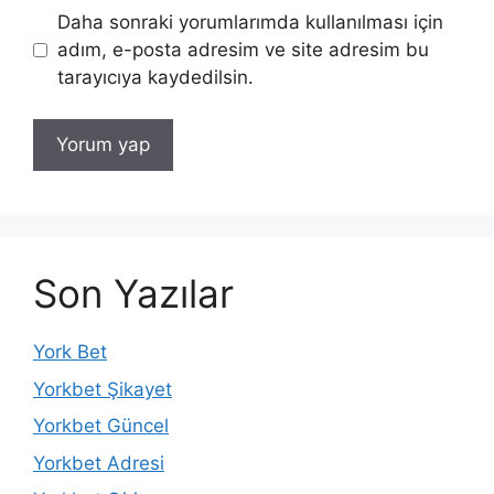
Daha sonraki yorumlarımda kullanılması için
adım, e-posta adresim ve site adresim bu
tarayıcıya kaydedilsin.
Son Yazılar
York Bet
Yorkbet Şikayet
Yorkbet Güncel
Yorkbet Adresi