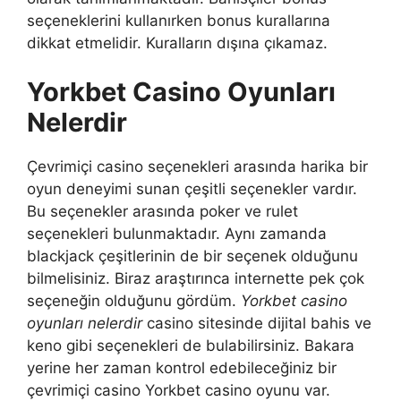
seçeneklerini kullanırken bonus kurallarına
dikkat etmelidir. Kuralların dışına çıkamaz.
Yorkbet Casino Oyunları
Nelerdir
Çevrimiçi casino seçenekleri arasında harika bir
oyun deneyimi sunan çeşitli seçenekler vardır.
Bu seçenekler arasında poker ve rulet
seçenekleri bulunmaktadır. Aynı zamanda
blackjack çeşitlerinin de bir seçenek olduğunu
bilmelisiniz. Biraz araştırınca internette pek çok
seçeneğin olduğunu gördüm.
Yorkbet casino
oyunları nelerdir
casino sitesinde dijital bahis ve
keno gibi seçenekleri de bulabilirsiniz. Bakara
yerine her zaman kontrol edebileceğiniz bir
çevrimiçi casino Yorkbet casino oyunu var.