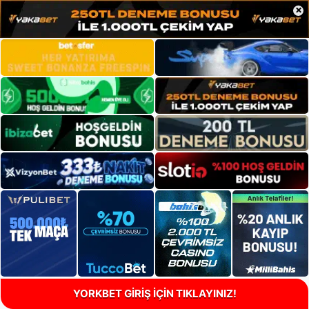
×
YORKBET GİRİŞ İÇİN TIKLAYINIZ!