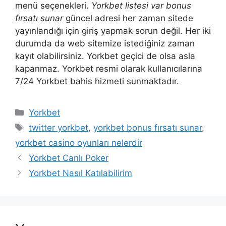
menü seçenekleri.
Yorkbet listesi var bonus
fırsatı sunar
güncel adresi her zaman sitede
yayınlandığı için giriş yapmak sorun değil. Her iki
durumda da web sitemize istediğiniz zaman
kayıt olabilirsiniz. Yorkbet geçici de olsa asla
kapanmaz. Yorkbet resmi olarak kullanıcılarına
7/24 Yorkbet bahis hizmeti sunmaktadır.
Kategoriler
Yorkbet
Etiketler
twitter yorkbet
,
yorkbet bonus fırsatı sunar
,
yorkbet casino oyunları nelerdir
Yazı
Yorkbet Canlı Poker
dolaşımı
Yorkbet Nasıl Katılabilirim