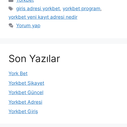
Yorkbet
Etiketler
giris adresi yorkbet
,
yorkbet program
,
yorkbet yeni kayıt adresi nedir
Yorum yap
Son Yazılar
York Bet
Yorkbet Şikayet
Yorkbet Güncel
Yorkbet Adresi
Yorkbet Giriş