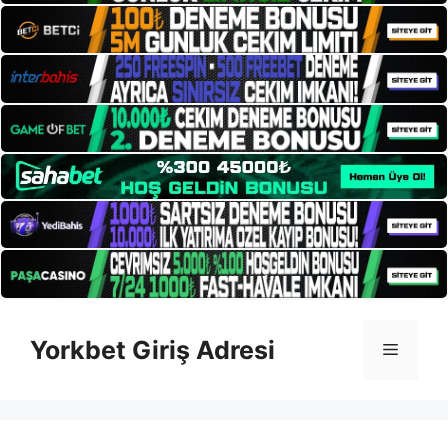
İçeriğe
atla
Yorkbet Giriş Adresi
Menü