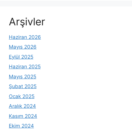
Arşivler
Haziran 2026
Mayıs 2026
Eylül 2025
Haziran 2025
Mayıs 2025
Şubat 2025
Ocak 2025
Aralık 2024
Kasım 2024
Ekim 2024