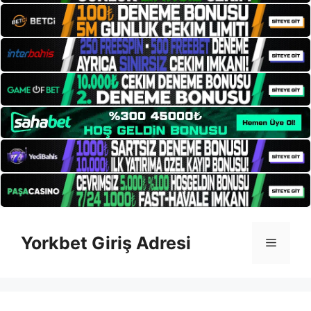
İçeriğe
atla
Yorkbet Giriş Adresi
Menü