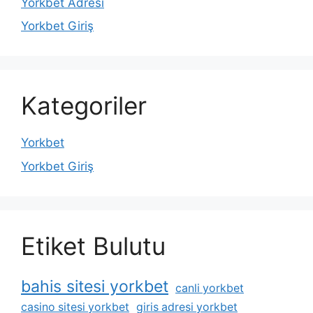
Yorkbet Adresi
Yorkbet Giriş
Kategoriler
Yorkbet
Yorkbet Giriş
Etiket Bulutu
bahis sitesi yorkbet
canli yorkbet
casino sitesi yorkbet
giris adresi yorkbet