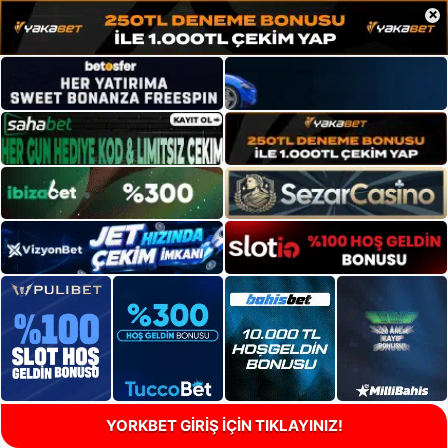
×
YORKBET GİRİŞ İÇİN TIKLAYINIZ!