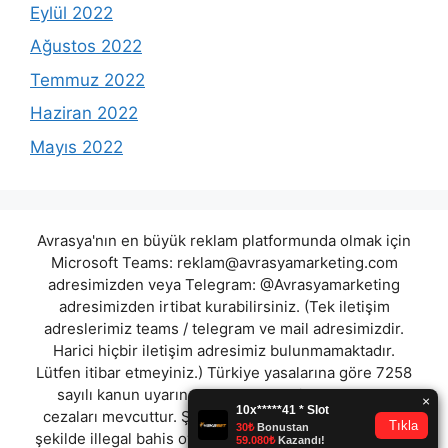
Eylül 2022
Ağustos 2022
Temmuz 2022
Haziran 2022
Mayıs 2022
Avrasya'nın en büyük reklam platformunda olmak için
Microsoft Teams:
reklam@avrasyamarketing.com
adresimizden veya Telegram: @Avrasyamarketing
adresimizden irtibat kurabilirsiniz. (Tek iletişim
adreslerimiz teams / telegram ve mail adresimizdir.
Harici hiçbir iletişim adresimiz bulunmamaktadır.
Lütfen itibar etmeyiniz.) Türkiye yasalarına göre 7258
sayılı kanun uyarınca yasa dışı bahis oynamanın
cezaları mevcuttur. Şu an bulunduğunuz site hiç bir
şekilde illegal bahis oyunları oynatmıyor ve oynamaya