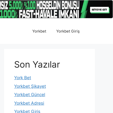
Yorkbet
Yorkbet Giriş
Son Yazılar
York Bet
Yorkbet Şikayet
Yorkbet Güncel
Yorkbet Adresi
Yorkbet Giriş