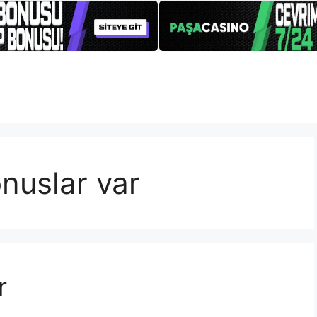
onuslar var
r