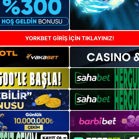
YORKBET GİRİŞ İÇİN TIKLAYINIZ!