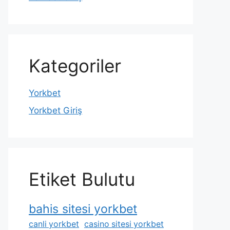
Kategoriler
Yorkbet
Yorkbet Giriş
Etiket Bulutu
bahis sitesi yorkbet
canli yorkbet
casino sitesi yorkbet