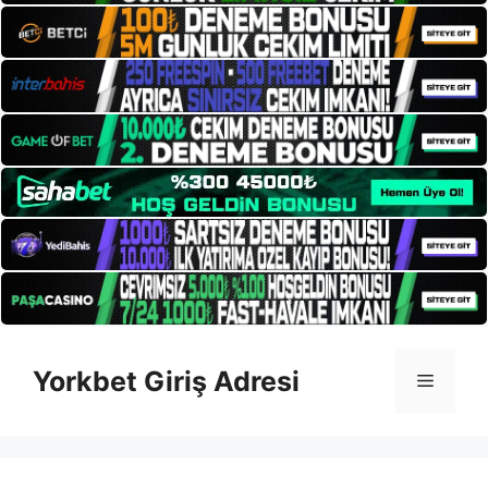
İçeriğe
atla
Yorkbet Giriş Adresi
Menü