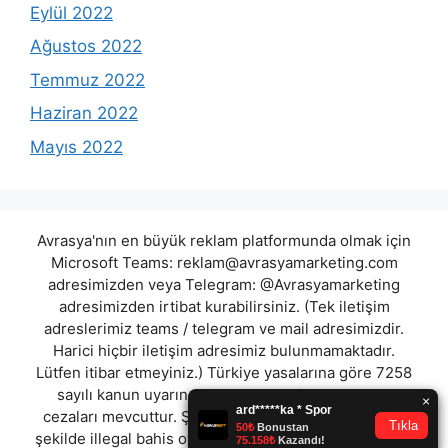
Eylül 2022
Ağustos 2022
Temmuz 2022
Haziran 2022
Mayıs 2022
Avrasya'nın en büyük reklam platformunda olmak için
Microsoft Teams:
reklam@avrasyamarketing.com
adresimizden veya Telegram: @Avrasyamarketing
adresimizden irtibat kurabilirsiniz. (Tek iletişim
adreslerimiz teams / telegram ve mail adresimizdir.
Harici hiçbir iletişim adresimiz bulunmamaktadır.
Lütfen itibar etmeyiniz.) Türkiye yasalarına göre 7258
sayılı kanun uyarınca yasa dışı bahis oynamanın
cezaları mevcuttur. Şu an bulunduğunuz site hiç bir
şekilde illegal bahis oyunları oynatmıyor ve oynamaya