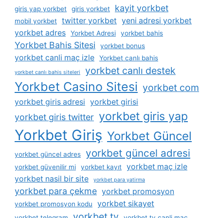
kayit yorkbet
giris yap yorkbet
giris yorkbet
twitter yorkbet
yeni adresi yorkbet
mobil yorkbet
yorkbet adres
Yorkbet Adresi
yorkbet bahis
Yorkbet Bahis Sitesi
yorkbet bonus
yorkbet canli maç izle
Yorkbet canlı bahis
yorkbet canlı destek
yorkbet canlı bahis siteleri
Yorkbet Casino Sitesi
yorkbet com
yorkbet giris adresi
yorkbet girisi
yorkbet giris yap
yorkbet giris twitter
Yorkbet Giriş
Yorkbet Güncel
yorkbet güncel adresi
yorkbet güncel adres
yorkbet maç izle
yorkbet güvenilir mi
yorkbet kayıt
yorkbet nasil bir site
yorkbet para yatirma
yorkbet para çekme
yorkbet promosyon
yorkbet sikayet
yorkbet promosyon kodu
yorkbet tv
yorkbet telegram
yorkbet tv canli maç