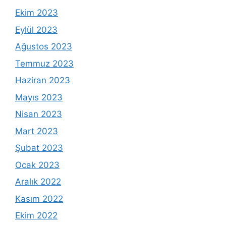
Ekim 2023
Eylül 2023
Ağustos 2023
Temmuz 2023
Haziran 2023
Mayıs 2023
Nisan 2023
Mart 2023
Şubat 2023
Ocak 2023
Aralık 2022
Kasım 2022
Ekim 2022