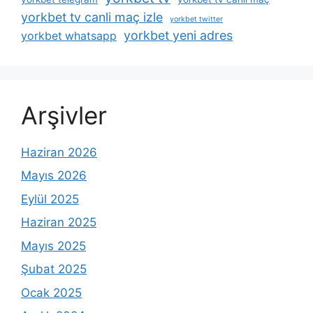
yorkbet tv canli maç izle
yorkbet twitter
yorkbet yeni adres
yorkbet whatsapp
Arşivler
Haziran 2026
Mayıs 2026
Eylül 2025
Haziran 2025
Mayıs 2025
Şubat 2025
Ocak 2025