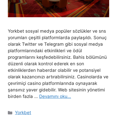
Yorkbet sosyal medya popüler sözlükler ve sns
yorumları çeşitli platformlarda paylaşıldı. Sonuç
olarak Twitter ve Telegram gibi sosyal medya
platformlarındaki etkinlikleri ve ödül
programlarını keşfedebilirsiniz. Bahis bölümünü
düzenli olarak kontrol ederek en son
etkinliklerden haberdar olabilir ve potansiyel
olarak kazancınızı artırabilirsiniz. Casinolarda ve
çevrimiçi casino platformlarında oynayarak
şansınız yaver gidebilir. Web sitesinin yönetimi
birden fazla …
Devamını oku…
Kategoriler
Yorkbet