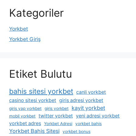
Kategoriler
Yorkbet
Yorkbet Giriş
Etiket Bulutu
bahis sitesi yorkbet
canli yorkbet
casino sitesi yorkbet
giris adresi yorkbet
kayit yorkbet
giris yap yorkbet
giris yorkbet
twitter yorkbet
yeni adresi yorkbet
mobil yorkbet
yorkbet adres
Yorkbet Adresi
yorkbet bahis
Yorkbet Bahis Sitesi
yorkbet bonus