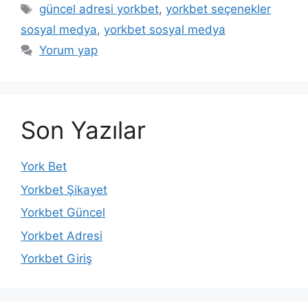
Etiketler
güncel adresi yorkbet
,
yorkbet seçenekler
sosyal medya
,
yorkbet sosyal medya
Yorum yap
Son Yazılar
York Bet
Yorkbet Şikayet
Yorkbet Güncel
Yorkbet Adresi
Yorkbet Giriş