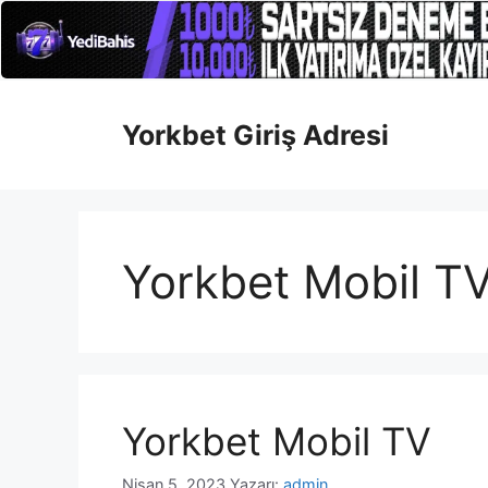
İçeriğe
atla
Yorkbet Giriş Adresi
Yorkbet Mobil T
Yorkbet Mobil TV
Nisan 5, 2023
Yazarı:
admin