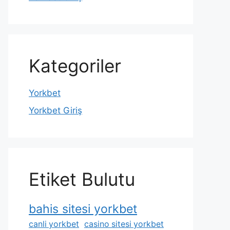
Kategoriler
Yorkbet
Yorkbet Giriş
Etiket Bulutu
bahis sitesi yorkbet
canli yorkbet
casino sitesi yorkbet