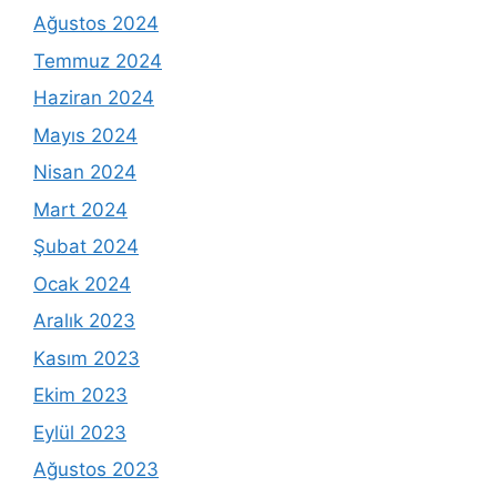
Ağustos 2024
Temmuz 2024
Haziran 2024
Mayıs 2024
Nisan 2024
Mart 2024
Şubat 2024
Ocak 2024
Aralık 2023
Kasım 2023
Ekim 2023
Eylül 2023
Ağustos 2023