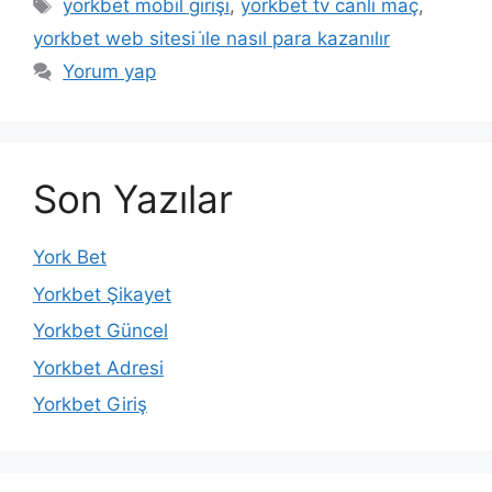
Etiketler
yorkbet mobil girişi
,
yorkbet tv canli maç
,
yorkbet web sitesi i̇le nasıl para kazanılır
Yorum yap
Son Yazılar
York Bet
Yorkbet Şikayet
Yorkbet Güncel
Yorkbet Adresi
Yorkbet Giriş