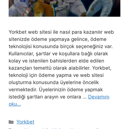
Yorkbet web sitesi ile nasıl para kazanılır web
sitenizde ödeme yapmaya gelince, ödeme
teknolojisi konusunda birçok seçeneğiniz var.
Kullanıcılar, şartlar ve koşullara bağlı olarak
kolay ve istenilen bahislerden elde edilen
kazançları temettü olarak alabilirler. Yorkbet,
teknoloji için ödeme yapma ve web sitesi
oluşturma konusunda üyelerine öncelik
vermektedir. Üyelerinizin ödeme yapmak
istediği şartları arayın ve onlara …
Devamını
oku…
Kategoriler
Yorkbet