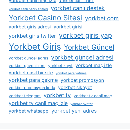
yorkbet canli maç izle
Yorkbet canlı bahis
yorkbet canlı destek
yorkbet canlı bahis siteleri
Yorkbet Casino Sitesi
yorkbet com
yorkbet giris adresi
yorkbet girisi
yorkbet giris yap
yorkbet giris twitter
Yorkbet Giriş
Yorkbet Güncel
yorkbet güncel adresi
yorkbet güncel adres
yorkbet maç izle
yorkbet güvenilir mi
yorkbet kayıt
yorkbet nasil bir site
yorkbet para yatirma
yorkbet para çekme
yorkbet promosyon
yorkbet sikayet
yorkbet promosyon kodu
yorkbet tv
yorkbet telegram
yorkbet tv canli maç
yorkbet tv canli maç izle
yorkbet twitter
yorkbet yeni adres
yorkbet whatsapp