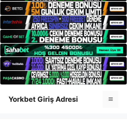
İçeriğe
atla
Yorkbet Giriş Adresi
Menü