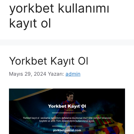
yorkbet kullanımı
kayıt ol
Yorkbet Kayıt Ol
Mayıs 29, 2024
Yazarı:
admin