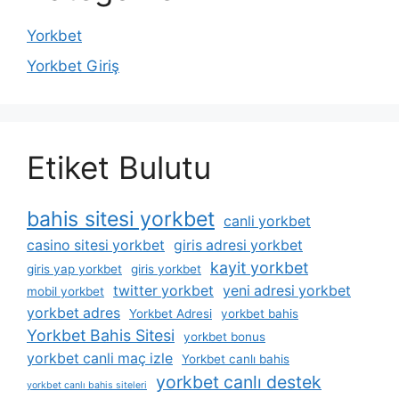
Yorkbet
Yorkbet Giriş
Etiket Bulutu
bahis sitesi yorkbet
canli yorkbet
casino sitesi yorkbet
giris adresi yorkbet
kayit yorkbet
giris yap yorkbet
giris yorkbet
twitter yorkbet
yeni adresi yorkbet
mobil yorkbet
yorkbet adres
Yorkbet Adresi
yorkbet bahis
Yorkbet Bahis Sitesi
yorkbet bonus
yorkbet canli maç izle
Yorkbet canlı bahis
yorkbet canlı destek
yorkbet canlı bahis siteleri