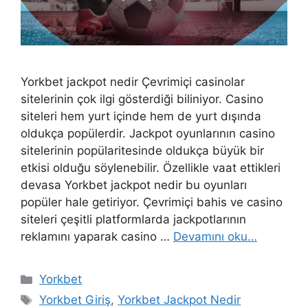
Yorkbet jackpot nedir Çevrimiçi casinolar
sitelerinin çok ilgi gösterdiği biliniyor. Casino
siteleri hem yurt içinde hem de yurt dışında
oldukça popülerdir. Jackpot oyunlarının casino
sitelerinin popülaritesinde oldukça büyük bir
etkisi olduğu söylenebilir. Özellikle vaat ettikleri
devasa Yorkbet jackpot nedir bu oyunları
popüler hale getiriyor. Çevrimiçi bahis ve casino
siteleri çeşitli platformlarda jackpotlarının
reklamını yaparak casino …
Devamını oku…
Kategoriler
Yorkbet
Etiketler
Yorkbet Giriş
,
Yorkbet Jackpot Nedir