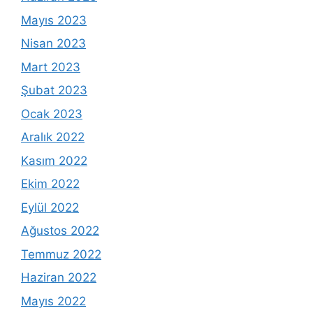
Mayıs 2023
Nisan 2023
Mart 2023
Şubat 2023
Ocak 2023
Aralık 2022
Kasım 2022
Ekim 2022
Eylül 2022
Ağustos 2022
Temmuz 2022
Haziran 2022
Mayıs 2022