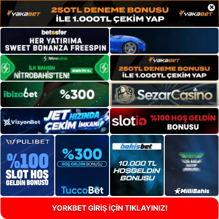
×
YORKBET GİRİŞ İÇİN TIKLAYINIZ!