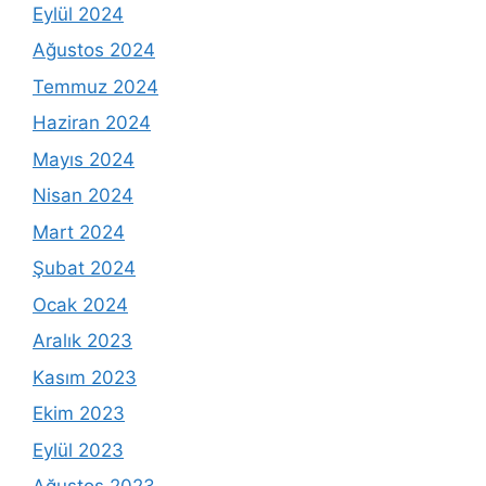
Eylül 2024
Ağustos 2024
Temmuz 2024
Haziran 2024
Mayıs 2024
Nisan 2024
Mart 2024
Şubat 2024
Ocak 2024
Aralık 2023
Kasım 2023
Ekim 2023
Eylül 2023