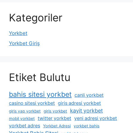
Kategoriler
Yorkbet
Yorkbet Giriş
Etiket Bulutu
bahis sitesi yorkbet
canli yorkbet
casino sitesi yorkbet
giris adresi yorkbet
kayit yorkbet
giris yap yorkbet
giris yorkbet
twitter yorkbet
yeni adresi yorkbet
mobil yorkbet
yorkbet adres
Yorkbet Adresi
yorkbet bahis