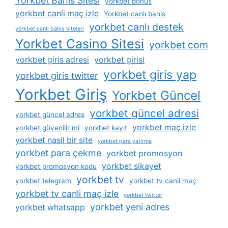
Yorkbet Bahis Sitesi
yorkbet bonus
yorkbet canli maç izle
Yorkbet canlı bahis
yorkbet canlı destek
yorkbet canlı bahis siteleri
Yorkbet Casino Sitesi
yorkbet com
yorkbet giris adresi
yorkbet girisi
yorkbet giris yap
yorkbet giris twitter
Yorkbet Giriş
Yorkbet Güncel
yorkbet güncel adresi
yorkbet güncel adres
yorkbet maç izle
yorkbet güvenilir mi
yorkbet kayıt
yorkbet nasil bir site
yorkbet para yatirma
yorkbet para çekme
yorkbet promosyon
yorkbet sikayet
yorkbet promosyon kodu
yorkbet tv
yorkbet telegram
yorkbet tv canli maç
yorkbet tv canli maç izle
yorkbet twitter
yorkbet yeni adres
yorkbet whatsapp