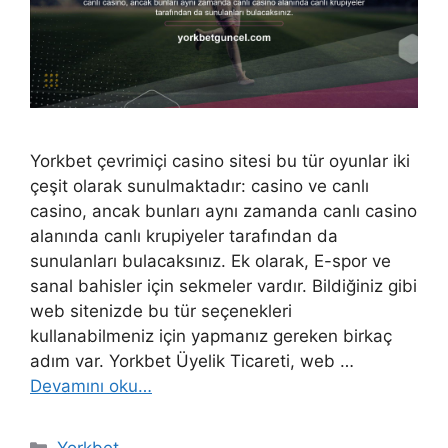
Yorkbet çevrimiçi casino sitesi bu tür oyunlar iki
çeşit olarak sunulmaktadır: casino ve canlı
casino, ancak bunları aynı zamanda canlı casino
alanında canlı krupiyeler tarafından da
sunulanları bulacaksınız. Ek olarak, E-spor ve
sanal bahisler için sekmeler vardır. Bildiğiniz gibi
web sitenizde bu tür seçenekleri
kullanabilmeniz için yapmanız gereken birkaç
adım var. Yorkbet Üyelik Ticareti, web …
Devamını oku…
Kategoriler