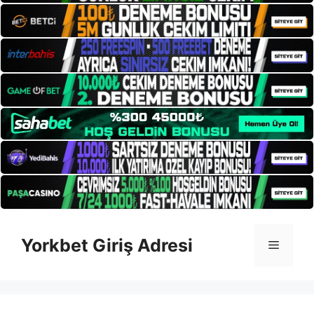
İçeriğe
atla
Yorkbet Giriş Adresi
Menü