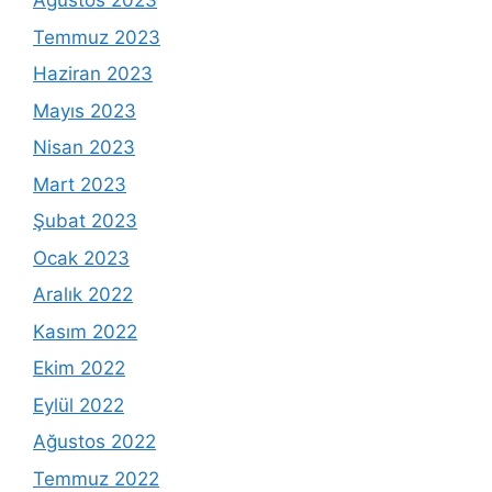
Ağustos 2023
Temmuz 2023
Haziran 2023
Mayıs 2023
Nisan 2023
Mart 2023
Şubat 2023
Ocak 2023
Aralık 2022
Kasım 2022
Ekim 2022
Eylül 2022
Ağustos 2022
Temmuz 2022