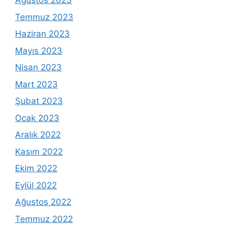
Ağustos 2023
Temmuz 2023
Haziran 2023
Mayıs 2023
Nisan 2023
Mart 2023
Şubat 2023
Ocak 2023
Aralık 2022
Kasım 2022
Ekim 2022
Eylül 2022
Ağustos 2022
Temmuz 2022