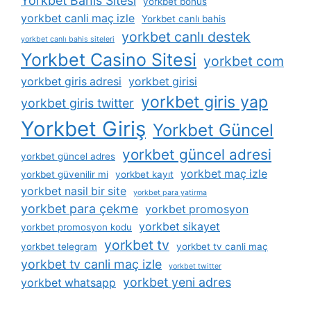
Yorkbet Bahis Sitesi
yorkbet bonus
yorkbet canli maç izle
Yorkbet canlı bahis
yorkbet canlı destek
yorkbet canlı bahis siteleri
Yorkbet Casino Sitesi
yorkbet com
yorkbet giris adresi
yorkbet girisi
yorkbet giris yap
yorkbet giris twitter
Yorkbet Giriş
Yorkbet Güncel
yorkbet güncel adresi
yorkbet güncel adres
yorkbet maç izle
yorkbet güvenilir mi
yorkbet kayıt
yorkbet nasil bir site
yorkbet para yatirma
yorkbet para çekme
yorkbet promosyon
yorkbet sikayet
yorkbet promosyon kodu
yorkbet tv
yorkbet telegram
yorkbet tv canli maç
yorkbet tv canli maç izle
yorkbet twitter
yorkbet yeni adres
yorkbet whatsapp