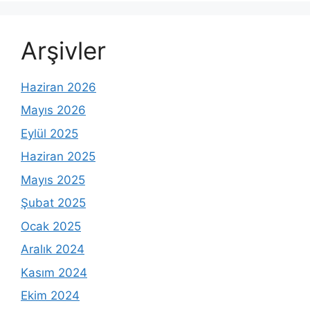
Arşivler
Haziran 2026
Mayıs 2026
Eylül 2025
Haziran 2025
Mayıs 2025
Şubat 2025
Ocak 2025
Aralık 2024
Kasım 2024
Ekim 2024