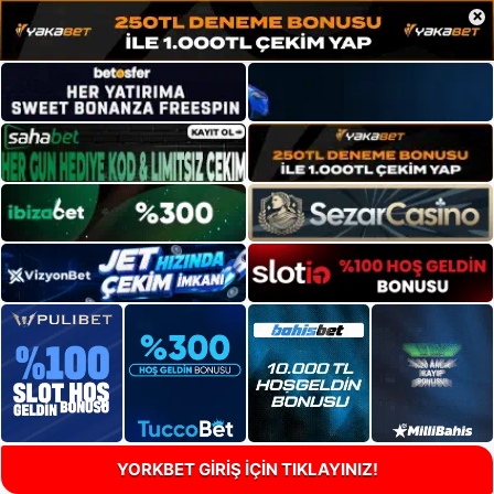
×
YORKBET GİRİŞ İÇİN TIKLAYINIZ!