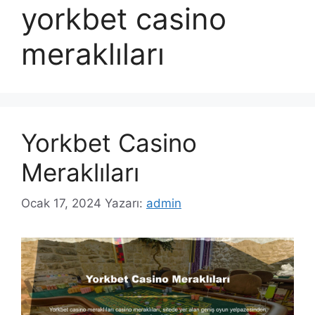
yorkbet casino
meraklıları
Yorkbet Casino
Meraklıları
Ocak 17, 2024
Yazarı:
admin