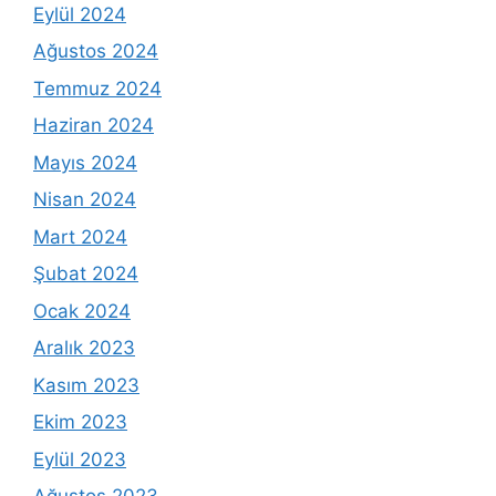
Eylül 2024
Ağustos 2024
Temmuz 2024
Haziran 2024
Mayıs 2024
Nisan 2024
Mart 2024
Şubat 2024
Ocak 2024
Aralık 2023
Kasım 2023
Ekim 2023
Eylül 2023