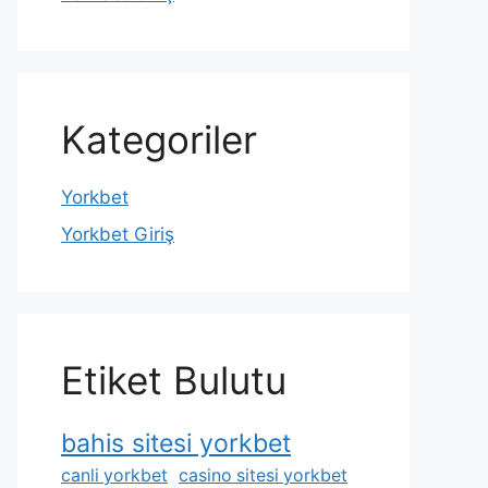
Kategoriler
Yorkbet
Yorkbet Giriş
Etiket Bulutu
bahis sitesi yorkbet
canli yorkbet
casino sitesi yorkbet