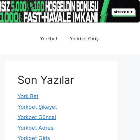
Yorkbet
Yorkbet Giriş
Son Yazılar
York Bet
Yorkbet Şikayet
Yorkbet Güncel
Yorkbet Adresi
Yorkbet Giriş