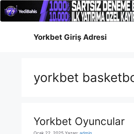
İçeriğe
atla
Yorkbet Giriş Adresi
yorkbet basketbo
Yorkbet Oyuncular
Ocak 22, 2025
Yazarı:
admin