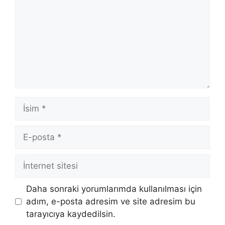
İsim
E-
posta
İnternet
sitesi
Daha sonraki yorumlarımda kullanılması için
adım, e-posta adresim ve site adresim bu
tarayıcıya kaydedilsin.