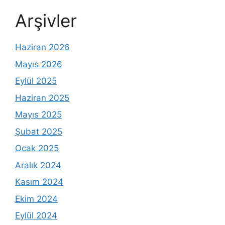
Arşivler
Haziran 2026
Mayıs 2026
Eylül 2025
Haziran 2025
Mayıs 2025
Şubat 2025
Ocak 2025
Aralık 2024
Kasım 2024
Ekim 2024
Eylül 2024