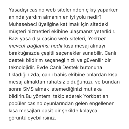
Yasadışı casino web sitelerinden çıkış yaparken
anında yardım almanın en iyi yolu nedir?
Muhasebeci üyeliğine katılmak için sitedeki
müşteri hizmetleri ekibine ulaşmanız yeterlidir.
Bazı yasa dışı casino web siteleri,
Yorkbet
mevcut bağlantısı nedir
kısa mesaj almayı
bıraktığınızda çeşitli seçenekler sunabilir. Canlı
destek bildirim seçeneği hızlı ve güvenilir bir
teknolojidir. Evde Canlı Destek butonuna
tıkladığınızda, canlı bahis ekibine onlardan kısa
mesaj almaktan rahatsız olduğunuzu ve bundan
sonra SMS almak istemediğinizi mutlaka
bildirin.Bu yöntemi takip ederek Yorkbet en
popüler casino oyunlarından gelen engellenen
kısa mesajları basit bir şekilde kolayca
görüntüleyebilirsiniz.