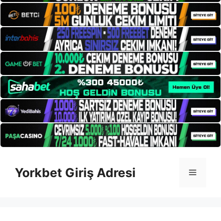
İçeriğe
atla
Yorkbet Giriş Adresi
Menü