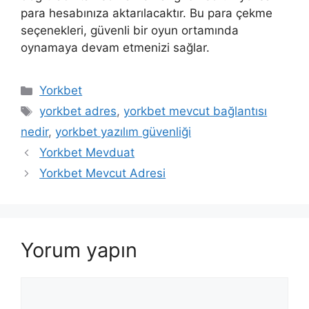
para hesabınıza aktarılacaktır. Bu para çekme
seçenekleri, güvenli bir oyun ortamında
oynamaya devam etmenizi sağlar.
Kategoriler
Yorkbet
Etiketler
yorkbet adres
,
yorkbet mevcut bağlantısı
nedir
,
yorkbet yazılım güvenliği
Yazı
Yorkbet Mevduat
dolaşımı
Yorkbet Mevcut Adresi
Yorum yapın
Yorum