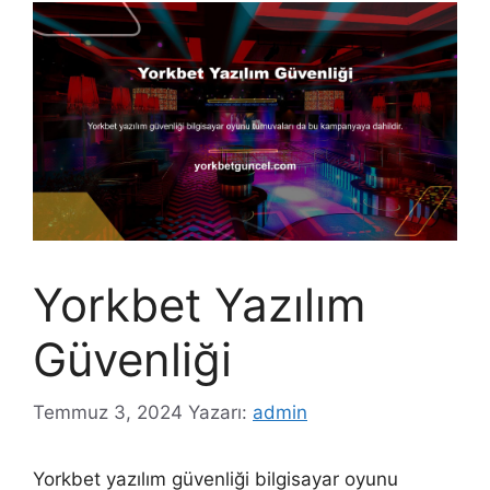
Yorkbet Yazılım
Güvenliği
Temmuz 3, 2024
Yazarı:
admin
Yorkbet yazılım güvenliği bilgisayar oyunu