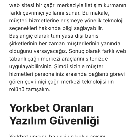
web sitesi bir çağrı merkeziyle iletişim kurmanın
farklı çevrimiçi yollarını sunar. Bu makale,
müşteri hizmetlerine erişmeye yönelik teknoloji
seçenekleri hakkında bilgi sağlayabilir.
Başlangıç ​​olarak tüm yasa dışı bahis
şirketlerinin her zaman müşterilerinin yanında
olduğunu varsayacağız. Sonuç olarak farklı web
tabanlı çağrı merkezi araçlarını sitenizde
uygulayabilirsiniz. Şimdi sizinle müşteri
hizmetleri personeliniz arasında bağlantı görevi
gören çevrimiçi çağrı merkezi teknolojisinin
rolünü tartışalım.
Yorkbet Oranları
Yazılım Güvenliği
Yorkbet unvanı, bahisçinin bakış açısını