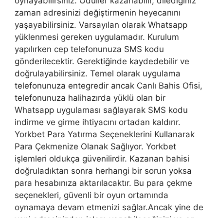
oynayabilirsiniz. Ödüller kazanabilir, dilediğiniz
zaman adresinizi değiştirmenin heyecanını
yaşayabilirsiniz. Varsayılan olarak Whatsapp
yüklenmesi gereken uygulamadır. Kurulum
yapılırken cep telefonunuza SMS kodu
gönderilecektir. Gerektiğinde kaydedebilir ve
doğrulayabilirsiniz. Temel olarak uygulama
telefonunuza entegredir ancak Canlı Bahis Ofisi,
telefonunuza halihazırda yüklü olan bir
Whatsapp uygulaması sağlayarak SMS kodu
indirme ve girme ihtiyacını ortadan kaldırır.
Yorkbet Para Yatırma Seçeneklerini Kullanarak
Para Çekmenize Olanak Sağlıyor. Yorkbet
işlemleri oldukça güvenilirdir. Kazanan bahisi
doğruladıktan sonra herhangi bir sorun yoksa
para hesabınıza aktarılacaktır. Bu para çekme
seçenekleri, güvenli bir oyun ortamında
oynamaya devam etmenizi sağlar.Ancak yine de