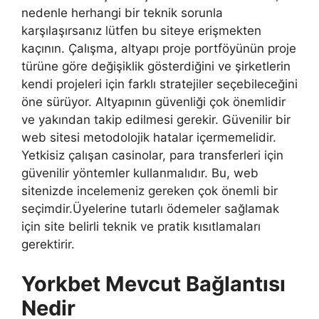
nedenle herhangi bir teknik sorunla
karşılaşırsanız lütfen bu siteye erişmekten
kaçının. Çalışma, altyapı proje portföyünün proje
türüne göre değişiklik gösterdiğini ve şirketlerin
kendi projeleri için farklı stratejiler seçebileceğini
öne sürüyor. Altyapının güvenliği çok önemlidir
ve yakından takip edilmesi gerekir. Güvenilir bir
web sitesi metodolojik hatalar içermemelidir.
Yetkisiz çalışan casinolar, para transferleri için
güvenilir yöntemler kullanmalıdır. Bu, web
sitenizde incelemeniz gereken çok önemli bir
seçimdir.Üyelerine tutarlı ödemeler sağlamak
için site belirli teknik ve pratik kısıtlamaları
gerektirir.
Yorkbet Mevcut Bağlantısı
Nedir