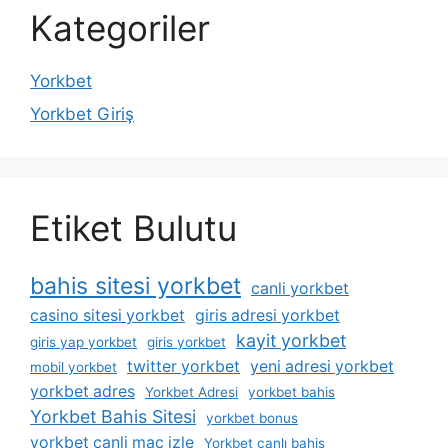
Kategoriler
Yorkbet
Yorkbet Giriş
Etiket Bulutu
bahis sitesi yorkbet
canli yorkbet
casino sitesi yorkbet
giris adresi yorkbet
kayit yorkbet
giris yap yorkbet
giris yorkbet
twitter yorkbet
yeni adresi yorkbet
mobil yorkbet
yorkbet adres
Yorkbet Adresi
yorkbet bahis
Yorkbet Bahis Sitesi
yorkbet bonus
yorkbet canli maç izle
Yorkbet canlı bahis