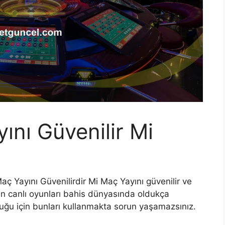
ını Güvenilir Mi
aç Yayını Güvenilirdir Mi Maç Yayını güvenilir ve
n canlı oyunları bahis dünyasında oldukça
duğu için bunları kullanmakta sorun yaşamazsınız.