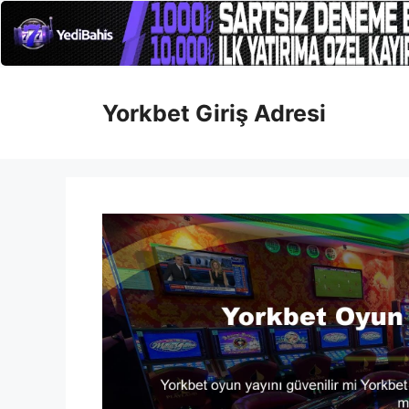
İçeriğe
atla
Yorkbet Giriş Adresi