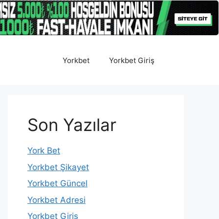
Yorkbet
Yorkbet Giriş
Son Yazılar
York Bet
Yorkbet Şikayet
Yorkbet Güncel
Yorkbet Adresi
Yorkbet Giriş