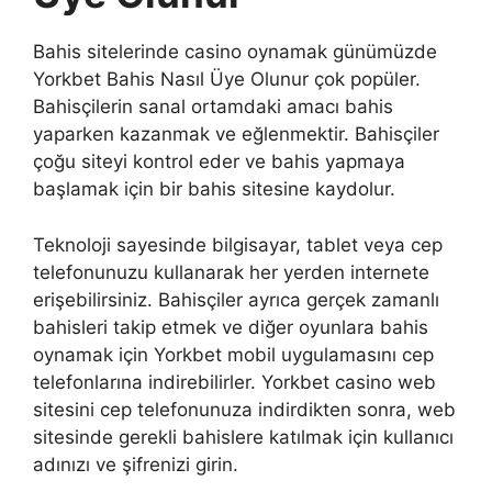
Bahis sitelerinde casino oynamak günümüzde
Yorkbet Bahis Nasıl Üye Olunur çok popüler.
Bahisçilerin sanal ortamdaki amacı bahis
yaparken kazanmak ve eğlenmektir. Bahisçiler
çoğu siteyi kontrol eder ve bahis yapmaya
başlamak için bir bahis sitesine kaydolur.
Teknoloji sayesinde bilgisayar, tablet veya cep
telefonunuzu kullanarak her yerden internete
erişebilirsiniz. Bahisçiler ayrıca gerçek zamanlı
bahisleri takip etmek ve diğer oyunlara bahis
oynamak için Yorkbet mobil uygulamasını cep
telefonlarına indirebilirler. Yorkbet casino web
sitesini cep telefonunuza indirdikten sonra, web
sitesinde gerekli bahislere katılmak için kullanıcı
adınızı ve şifrenizi girin.