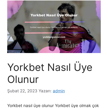
Yorkbet Nasıl Üye
Olunur
Şubat 22, 2023
Yazarı:
admin
Yorkbet nasıl üye olunur Yorkbet üye olmak çok