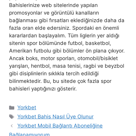
Bahislerinize web sitelerinde yapılan
promosyonlar ve görüntülü kanalların
bağlanması gibi fırsatları eklediğinizde daha da
fazla oran elde edersiniz. Spordaki en önemli
kararlardan başlayalım. Tüm liglerin yer aldığı
sitenin spor bölümünde futbol, ​​basketbol, ​​
Amerikan futbolu gibi bölümler ön plana çıkıyor.
Ancak boks, motor sporları, otomobil/bisiklet
yarışları, hentbol, ​​masa tenisi, ragbi ve beyzbol
gibi disiplinlerin sıklıkla tercih edildiği
bilinmektedir. Bu, bu sitede çok fazla spor
bahisleri yaptığınızı gösterir.
Kategoriler
Yorkbet
Etiketler
Yorkbet Bahis Nasıl Üye Olunur
Yazı
Yorkbet Mobil Bağlantı Aboneliğine
dolaşımı
Bağlanamıyorum