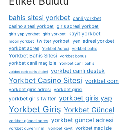
Etiket Bulutu
bahis sitesi yorkbet
canli yorkbet
casino sitesi yorkbet
giris adresi yorkbet
kayit yorkbet
giris yap yorkbet
giris yorkbet
twitter yorkbet
yeni adresi yorkbet
mobil yorkbet
yorkbet adres
Yorkbet Adresi
yorkbet bahis
Yorkbet Bahis Sitesi
yorkbet bonus
yorkbet canli maç izle
Yorkbet canlı bahis
yorkbet canlı destek
yorkbet canlı bahis siteleri
Yorkbet Casino Sitesi
yorkbet com
yorkbet giris adresi
yorkbet girisi
yorkbet giris yap
yorkbet giris twitter
Yorkbet Giriş
Yorkbet Güncel
yorkbet güncel adresi
yorkbet güncel adres
yorkbet maç izle
yorkbet güvenilir mi
yorkbet kayıt