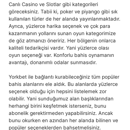
Canlı Casino ve Slotlar gibi kategorileri
göreceksiniz. Tabii ki, poker ve piyango gibi sık
kullanılan türler de her alanda yayınlanmaktadır.
Ayrıca, yüzlerce harika seçenek ve çok para
kazanmanın yollarını sunan oyun kategorimize
de göz atmanızı öneririz. Her bölgenin onlarca
kaliteli tedarikçisi vardır. Yani yüzlerce olası
oyun seçeneği var. Konforlu bahis oynamanın
avantajı, donanımlı odalar sunmasıdır.
Yorkbet ile bağlantı kurabileceğiniz tüm popüler
bahis alanlarını ele aldık. Bu alanlarda yüzlerce
seçenek olduğu için hepsini listelemek zor
olabilir. Yani sunduğumuz alan başlıklarından
herhangi birini keşfetmek isterseniz, bunu
abonelik gerektirmeden yapabilirsiniz. Ancak
bunu okurken en azından her alanda bilinen ve
popüler seçeneklerden bahsetmelisiniz.