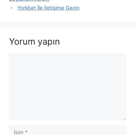
Yorkbet İle İletişime Geçin
Yorum yapın
Yorum
İsim