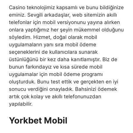
Casino teknolojimiz kapsamlı ve bunu bildiğinize
eminiz. Sevgili arkadaşlar, web sitemizin akıllı
telefonlar için mobil versiyonunu yayına alırken
onlara yaptığımız her şeyin mükemmel olduğunu
söyledim. Hizmet, doğal olarak mobil
uygulamaların yanı sıra mobil ödeme
seçeneklerini de kullanıcılara sunarak
üstünlüğünü bir kez daha kanıtlamıştır. Biz de
bunun farkındayız ve kısa sürede mobil
uygulamalar için mobil ödeme programı
oluşturduk. Bunu test ettik ve gerçekten en iyi
sonucu verdiğini onayladık. Bahsinizi ödemek
artık çok kolay ve akıllı telefonunuzdan
yapılabilir.
Yorkbet Mobil