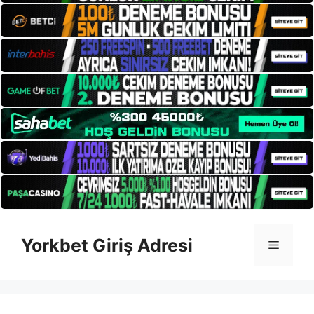
İçeriğe
atla
Yorkbet Giriş Adresi
Menü