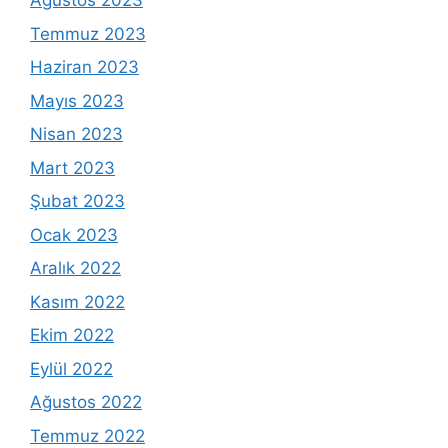
Ağustos 2023
Temmuz 2023
Haziran 2023
Mayıs 2023
Nisan 2023
Mart 2023
Şubat 2023
Ocak 2023
Aralık 2022
Kasım 2022
Ekim 2022
Eylül 2022
Ağustos 2022
Temmuz 2022