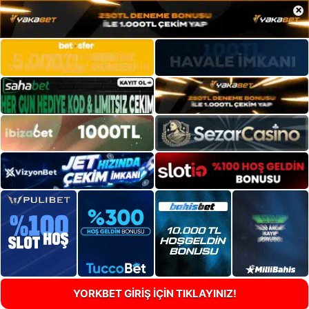
×
YORKBET GİRİŞ İÇİN TIKLAYINIZ!