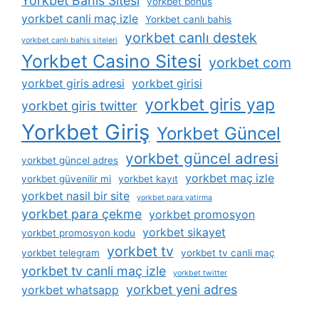
Yorkbet Bahis Sitesi
yorkbet bonus
yorkbet canli maç izle
Yorkbet canlı bahis
yorkbet canlı destek
yorkbet canlı bahis siteleri
Yorkbet Casino Sitesi
yorkbet com
yorkbet giris adresi
yorkbet girisi
yorkbet giris yap
yorkbet giris twitter
Yorkbet Giriş
Yorkbet Güncel
yorkbet güncel adresi
yorkbet güncel adres
yorkbet maç izle
yorkbet güvenilir mi
yorkbet kayıt
yorkbet nasil bir site
yorkbet para yatirma
yorkbet para çekme
yorkbet promosyon
yorkbet sikayet
yorkbet promosyon kodu
yorkbet tv
yorkbet telegram
yorkbet tv canli maç
yorkbet tv canli maç izle
yorkbet twitter
yorkbet yeni adres
yorkbet whatsapp